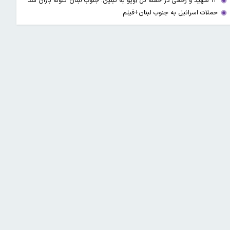
۱۳ شهید و زخمی در حمله تل آویو به تبنین؛ جنوب لبنان گلوله باران شد
حملات اسرائیل به جنوب لبنان+فیلم