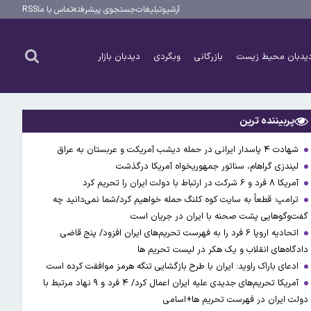
آرشیو
تبلیغات
جستجوی پیشرفته
تماس با ما
RSS
یدبان محیط زیست
بازرگانی
وبگردی
دیدبان بازار
پربیننده ترین
شهادت ۴ پاسدار ایرانی در حمله دیشب آمریکت و عربستان به عراق
لیندزی گراهام، سناتور جمهوریخواه آمریکا درگذشت
آمریکا ۸ فرد و ۶ شرکت در ارتباط با دولت ایران را تحریم کرد
ترامپ: قطعاً به سایت کوه کلنگ حمله خواهیم کرد/شما نمی‌دانید چه
گفت‌وگوهایی پشت صحنه با ایران در جریان است
اتحادیه اروپا ۶ فرد را به فهرست تحریم‌های ایران افزود/ پنج قاضی
دادگاه‌های انقلاب و یک هکر در لیست تحریم ها
ادعای باراک راوید: ایران با طرح بازگشایی تنگه هرمز موافقت کرده است
آمریکا تحریم‌های جدیدی علیه ایران اعمال کرد/ ۴ فرد و ۹ نهاد مرتبط با
دولت ایران در فهرست تحریم ها+اسامی