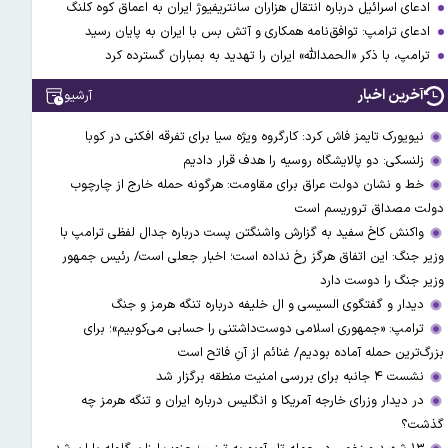
ادعای اسرائیل درباره انتقال هزاران سانتریفیوژ ایران به اعماق کوه کلنگ
ادعای ترامپ: توافق‌نامه همکاری و آتش بس با ایران به پایان رسید
ترامپ، با ذکر «الحمدالله» ایران را تهدید به بمباران گسترده کرد
آخرین اخبار
آرشیو
نیویورک تایمز فاش کرد: کارگروه ویژه سیا برای تفرقه افکنی در کوبا
زلنسکی: دو پالایشگاه روسیه را هدف قرار دادیم
خط و نشان دولت عراق برای مقاومت: هرگونه حمله خارج از چارچوب
دولت مصداق تروریسم است
واکنش کاخ سفید به گزارش واشنگتن پست درباره جدال لفظی ترامپ با
وزیر جنگ: این اتفاق هرگز رخ نداده است؛ اخبار جعلی است/ رئیس جمهور
وزیر جنگ را دوست دارد
دیدار و گفتگوی السیسی و ال خلیفه درباره تنگه هرمز و جنگ
ترامپ: «جمهوری اسلامی دوست‌داشتنی را حسابی می‌کوبیم»؛ برای
بزرگ‌ترین حمله آماده بودیم/ غنائم از آنِ فاتح است
نشست ۴ جانبه برای بررسی امنیت منطقه برگزار شد
در دیدار وزرای خارجه آمریکا و انگلیس درباره ایران و تنگه هرمز چه
گذشت؟