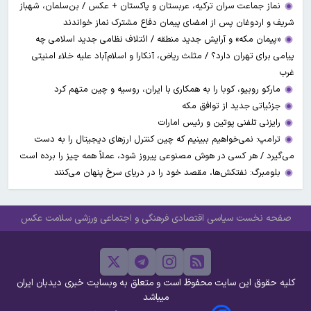
نماز جماعت سران ترکیه، عربستان و پاکستان + عکس / بن‌سلمان، شهباز
شریف و اردوغان پس از امضای پیمان دفاع مشترک نماز خواندند
«پیمان مکه» و آرایش جدید منطقه / ائتلاف نظامی جدید اسلامی چه
پیامی برای تهران دارد؟ / مثلث ریاض، آنکارا و اسلام‌آباد علیه خلاء امنیتی
غرب
مارکو روبیو، کوبا را به همکاری با ایران، روسیه و چین متهم کرد
جزئیاتی جدید از توافق مکه
رایزنی تلفنی پوتین و رئیس امارات
ترامپ: نمی‌خواهیم ببینیم که چین کنترل ارز‌های دیجیتال را به دست
می‌گیرد / هر کسی در هوش مصنوعی پیروز شود، عملاً همه چیز را برده است
بلومبرگ: نفتکش‌ها، مقصد خود را در دریای سرخ پنهان می‌کنند
صفحه نخست
سیاسی
اقتصادی
فرهنگی و اجتماعی
ورزشی
سلامت
عکس
کلیه حقوق این سایت محفوظ است و متعلق به وبسایت خبری دیدبان ایران
میباشد