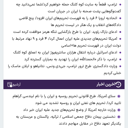
ترامپ: قطعاً به سایت کوه کلنگ حمله خواهیم کرد/شما نمی‌دانید چه
گفت‌وگوهایی پشت صحنه با ایران در جریان است
اتحادیه اروپا ۶ فرد را به فهرست تحریم‌های ایران افزود/ پنج قاضی
دادگاه‌های انقلاب و یک هکر در لیست تحریم ها
ادعای باراک راوید: ایران با طرح بازگشایی تنگه هرمز موافقت کرده است
آمریکا تحریم‌های جدیدی علیه ایران اعمال کرد/ ۴ فرد و ۹ نهاد مرتبط با
دولت ایران در فهرست تحریم ها+اسامی
ادعای اسرائیل درباره انتقال هزاران سانتریفیوژ ایران به اعماق کوه کلنگ
ترامپ، با ذکر «الحمدالله» ایران را تهدید به بمباران گسترده کرد
وزارت دادگستری: طرح ترور ترامپ، جی‌دی ونس، نتانیاهو و ایلان ماسک را
خنثی کردیم
آخرین اخبار
آرشیو
سنای آمریکا، طرح قانونی تحریم روسیه و ایران را با نام لیندسی گراهام
تایید کرد/ تحریم های نفتی ایران و روسیه تشدید می شود
وزارت خارجه آمریکا از وضع تحریم‌های جدید علیه ایران خبر داد
نخستین پیمان دفاع جمعی اسلامی / ترکیه، پاکستان و عربستان به
یکدیگر تعهد دفاع در مقابل مهاجم دادند