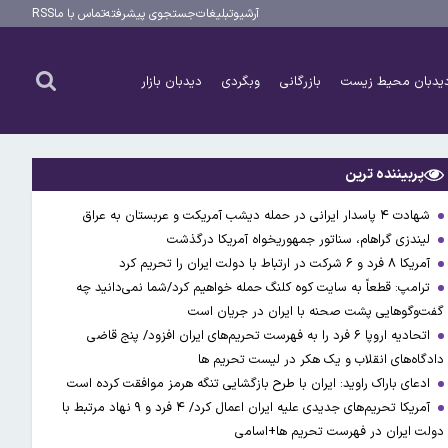
آرشیو
تبلیغات
جستجوی پیشرفته
تماس با ما
RSS
یدبان محیط زیست
بازرگانی
وبگردی
دیدبان بازار
پربیننده ترین
شهادت ۴ پاسدار ایرانی در حمله دیشب آمریکت و عربستان به عراق
لیندزی گراهام، سناتور جمهوریخواه آمریکا درگذشت
آمریکا ۸ فرد و ۶ شرکت در ارتباط با دولت ایران را تحریم کرد
ترامپ: قطعاً به سایت کوه کلنگ حمله خواهیم کرد/شما نمی‌دانید چه
گفت‌وگوهایی پشت صحنه با ایران در جریان است
اتحادیه اروپا ۶ فرد را به فهرست تحریم‌های ایران افزود/ پنج قاضی
دادگاه‌های انقلاب و یک هکر در لیست تحریم ها
ادعای باراک راوید: ایران با طرح بازگشایی تنگه هرمز موافقت کرده است
آمریکا تحریم‌های جدیدی علیه ایران اعمال کرد/ ۴ فرد و ۹ نهاد مرتبط با
دولت ایران در فهرست تحریم ها+اسامی