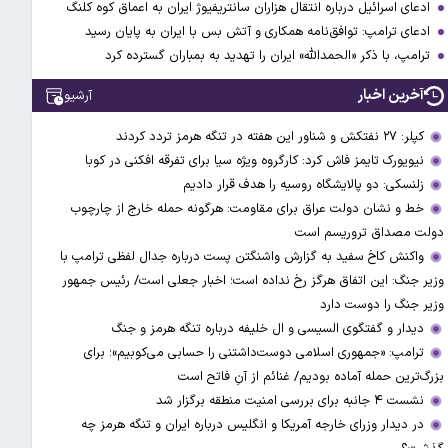
ادعای اسرائیل درباره انتقال هزاران سانتریفیوژ ایران به اعماق کوه کلنگ
ادعای ترامپ: توافق‌نامه همکاری و آتش بس با ایران به پایان رسید
ترامپ، با ذکر «الحمدالله» ایران را تهدید به بمباران گسترده کرد
آخرین اخبار
آرشیو
کپلر: ۲۷ نفتکش و شناور این هفته در تنگه هرمز تردد کردند
نیویورک تایمز فاش کرد: کارگروه ویژه سیا برای تفرقه افکنی در کوبا
زلنسکی: دو پالایشگاه روسیه را هدف قرار دادیم
خط و نشان دولت عراق برای مقاومت: هرگونه حمله خارج از چارچوب
دولت مصداق تروریسم است
واکنش کاخ سفید به گزارش واشنگتن پست درباره جدال لفظی ترامپ با
وزیر جنگ: این اتفاق هرگز رخ نداده است؛ اخبار جعلی است/ رئیس جمهور
وزیر جنگ را دوست دارد
دیدار و گفتگوی السیسی و ال خلیفه درباره تنگه هرمز و جنگ
ترامپ: «جمهوری اسلامی دوست‌داشتنی را حسابی می‌کوبیم»؛ برای
بزرگ‌ترین حمله آماده بودیم/ غنائم از آنِ فاتح است
نشست ۴ جانبه برای بررسی امنیت منطقه برگزار شد
در دیدار وزرای خارجه آمریکا و انگلیس درباره ایران و تنگه هرمز چه