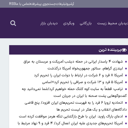
آرشیو
تبلیغات
جستجوی پیشرفته
تماس با ما
RSS
یدبان محیط زیست
بازرگانی
وبگردی
دیدبان بازار
پربیننده ترین
شهادت ۴ پاسدار ایرانی در حمله دیشب آمریکت و عربستان به عراق
لیندزی گراهام، سناتور جمهوریخواه آمریکا درگذشت
آمریکا ۸ فرد و ۶ شرکت در ارتباط با دولت ایران را تحریم کرد
آمریکا ۵ فرد و ۱۳ شرکت و صرافی را تحریم کرد+اسامی
ترامپ: قطعاً به سایت کوه کلنگ حمله خواهیم کرد/شما نمی‌دانید چه
گفت‌وگوهایی پشت صحنه با ایران در جریان است
اتحادیه اروپا ۶ فرد را به فهرست تحریم‌های ایران افزود/ پنج قاضی
دادگاه‌های انقلاب و یک هکر در لیست تحریم ها
ادعای باراک راوید: ایران با طرح بازگشایی تنگه هرمز موافقت کرده است
آمریکا تحریم‌های جدیدی علیه ایران اعمال کرد/ ۴ فرد و ۹ نهاد مرتبط با