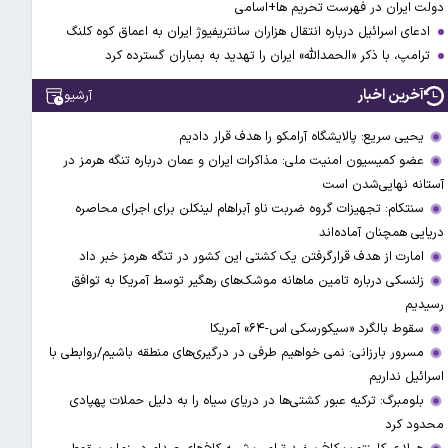
دولت ایران در فهرست تحریم ها+اسامی
ادعای اسرائیل درباره انتقال هزاران سانتریفیوژ ایران به اعماق کوه کلنگ
ترامپ، با ذکر «الحمدالله» ایران را تهدید به بمباران گسترده کرد
آخرین اخبار
آرشیو
یحیی سریع: پالایشگاه آرامکو را هدف قرار دادیم
عضو کمیسیون امنیت ملی: مذاکرات ایران و عمان درباره تنگه هرمز در
آستانه نهایی‌شدن است
سنتکام: تجهیزات گروه ضربت ناو آبراهام لینکلن برای اجرای محاصره
دریایی همچنان آماده‌اند
امارت از هدف قرارگرفتن یک کشتی این کشور در تنگه هرمز خبر داد
زلنسکی درباره تامین ماهانه موشک‌های رهگیر توسط آمریکا به توافق
رسیدیم
سقوط بالگرد «سیکورسکی اس-۶۴» آمریکا
مسرور بارزانی: نمی خواهیم طرفی در درگیری‌های منطقه باشیم/روابطی با
اسرائیل نداریم
بلومبرگ: ترکیه عبور کشتی‌ها در دریای سیاه را به دلیل حملات پهپادی
محدود کرد