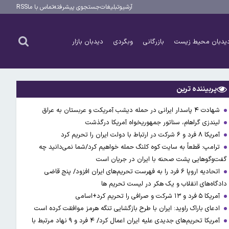
آرشیو
تبلیغات
جستجوی پیشرفته
تماس با ما
RSS
یدبان محیط زیست
بازرگانی
وبگردی
دیدبان بازار
پربیننده ترین
شهادت ۴ پاسدار ایرانی در حمله دیشب آمریکت و عربستان به عراق
لیندزی گراهام، سناتور جمهوریخواه آمریکا درگذشت
آمریکا ۸ فرد و ۶ شرکت در ارتباط با دولت ایران را تحریم کرد
ترامپ: قطعاً به سایت کوه کلنگ حمله خواهیم کرد/شما نمی‌دانید چه
گفت‌وگوهایی پشت صحنه با ایران در جریان است
اتحادیه اروپا ۶ فرد را به فهرست تحریم‌های ایران افزود/ پنج قاضی
دادگاه‌های انقلاب و یک هکر در لیست تحریم ها
آمریکا ۵ فرد و ۱۳ شرکت و صرافی را تحریم کرد+اسامی
ادعای باراک راوید: ایران با طرح بازگشایی تنگه هرمز موافقت کرده است
آمریکا تحریم‌های جدیدی علیه ایران اعمال کرد/ ۴ فرد و ۹ نهاد مرتبط با