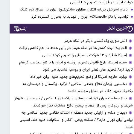
دولت ایران در فهرست تحریم ها+اسامی
ادعای اسرائیل درباره انتقال هزاران سانتریفیوژ ایران به اعماق کوه کلنگ
ترامپ، با ذکر «الحمدالله» ایران را تهدید به بمباران گسترده کرد
آخرین اخبار
آرشیو
آتش‌سوزی یک کشتی دیگر در تنگه هرمز
الجزیره: تردد کشتی‌ها در تنگه هرمز طی این هفته باز هم کاهش یافت
آمریکا ۵ فرد و ۱۳ شرکت و صرافی را تحریم کرد+اسامی
سنای آمریکا، طرح قانونی تحریم روسیه و ایران را با نام لیندسی گراهام
تایید کرد/ تحریم های نفتی ایران و روسیه تشدید می شود
وزارت خارجه آمریکا از وضع تحریم‌های جدید علیه ایران خبر داد
نخستین پیمان دفاع جمعی اسلامی / ترکیه، پاکستان و عربستان به
یکدیگر تعهد دفاع در مقابل مهاجم دادند
نماز جماعت سران ترکیه، عربستان و پاکستان + عکس / بن‌سلمان، شهباز
شریف و اردوغان پس از امضای پیمان دفاع مشترک نماز خواندند
«پیمان مکه» و آرایش جدید منطقه / ائتلاف نظامی جدید اسلامی چه
پیامی برای تهران دارد؟ / مثلث ریاض، آنکارا و اسلام‌آباد علیه خلاء امنیتی
غرب