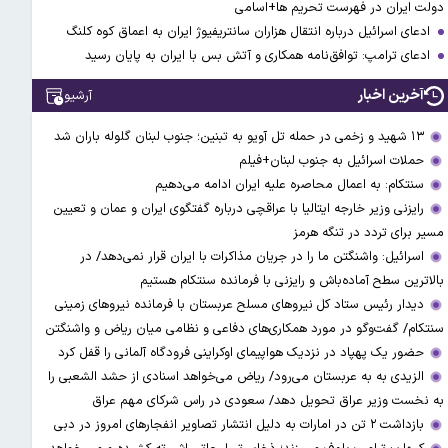
دولت ایران در فهرست تحریم ها+اسامی
ادعای اسرائیل درباره انتقال هزاران سانتریفیوژ ایران به اعماق کوه کلنگ
ادعای ترامپ: توافق‌نامه همکاری و آتش بس با ایران به پایان رسید
آخرین اخبار
آرشیو
۱۳ شهید و زخمی در حمله تل آویو به تبنین؛ جنوب لبنان گلوله باران شد
حملات اسرائیل به جنوب لبنان+فیلم
سنتکام: به اعمال محاصره علیه ایران ادامه می‌دهیم
رایزنی وزیر خارجه ایتالیا با عراقچی درباره گفتگوی ایران و عمان و تعیین
مسیر برای تردد در تنگه هرمز
اسرائیل: واشنگتن ما را در جریان مذاکرات با ایران قرار نمی‌دهد/ در
بالاترین سطح آماده‌باش و رایزنی با فرمانده سنتکام هستیم
دیدار رئیس ستاد کل نیروهای مسلح عربستان با فرمانده نیروهای زمینی
سنتکام/ گفت‌وگو در مورد همکاری‌های دفاعی و نظامی میان ریاض و واشنگتن
حضور یک پهپاد در نزدیک هواپیمای اوکراینی فرودگاه آلمانی را قفل کرد
الزیدی به به عربستان می‌رود/ ریاض می‌خواهد اسنادی از حشد الشعبی را
به نخست وزیر عراق تحویل دهد/ سعودی در راس شرکای مهم عراق
بازداشت ۲ تن در امارات به‌ دلیل انتشار تصاویر انفجارهای امروز در دبی