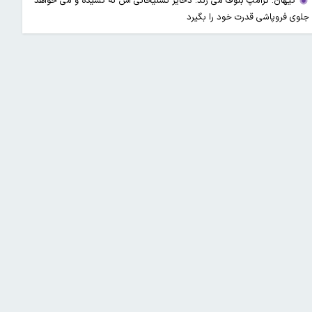
کیهان: ترامپ بلوف می زند؛ ذخایر تسلیحاتی اش ته کشیده و می خواهد
جلوی فروپاشی قدرت خود را بگیرد