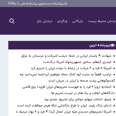
آرشیو
تبلیغات
جستجوی پیشرفته
تماس با ما
RSS
یدبان محیط زیست
بازرگانی
وبگردی
دیدبان بازار
پربیننده ترین
شهادت ۴ پاسدار ایرانی در حمله دیشب آمریکت و عربستان به عراق
لیندزی گراهام، سناتور جمهوریخواه آمریکا درگذشت
آمریکا ۸ فرد و ۶ شرکت در ارتباط با دولت ایران را تحریم کرد
ترامپ: قطعاً به سایت کوه کلنگ حمله خواهیم کرد/شما نمی‌دانید چه
گفت‌وگوهایی پشت صحنه با ایران در جریان است
اتحادیه اروپا ۶ فرد را به فهرست تحریم‌های ایران افزود/ پنج قاضی
دادگاه‌های انقلاب و یک هکر در لیست تحریم ها
پمپئو: انتخاب چهارم جولای برای تشییع، عمدی بود
ادعای باراک راوید: ایران با طرح بازگشایی تنگه هرمز موافقت کرده است
آمریکا تحریم‌های جدیدی علیه ایران اعمال کرد/ ۴ فرد و ۹ نهاد مرتبط با