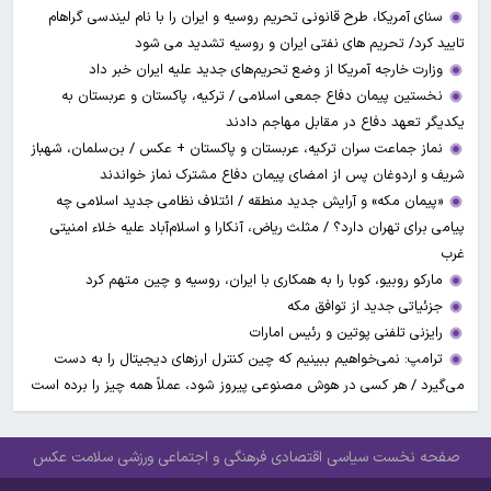
سنای آمریکا، طرح قانونی تحریم روسیه و ایران را با نام لیندسی گراهام
تایید کرد/ تحریم های نفتی ایران و روسیه تشدید می شود
وزارت خارجه آمریکا از وضع تحریم‌های جدید علیه ایران خبر داد
نخستین پیمان دفاع جمعی اسلامی / ترکیه، پاکستان و عربستان به
یکدیگر تعهد دفاع در مقابل مهاجم دادند
نماز جماعت سران ترکیه، عربستان و پاکستان + عکس / بن‌سلمان، شهباز
شریف و اردوغان پس از امضای پیمان دفاع مشترک نماز خواندند
«پیمان مکه» و آرایش جدید منطقه / ائتلاف نظامی جدید اسلامی چه
پیامی برای تهران دارد؟ / مثلث ریاض، آنکارا و اسلام‌آباد علیه خلاء امنیتی
غرب
مارکو روبیو، کوبا را به همکاری با ایران، روسیه و چین متهم کرد
جزئیاتی جدید از توافق مکه
رایزنی تلفنی پوتین و رئیس امارات
ترامپ: نمی‌خواهیم ببینیم که چین کنترل ارز‌های دیجیتال را به دست
می‌گیرد / هر کسی در هوش مصنوعی پیروز شود، عملاً همه چیز را برده است
صفحه نخست
سیاسی
اقتصادی
فرهنگی و اجتماعی
ورزشی
سلامت
عکس