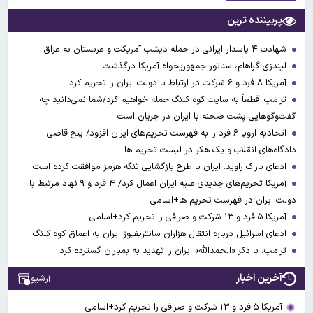
پربیننده ترین
شهادت ۴ پاسدار ایرانی در حمله دیشب آمریکت و عربستان به عراق
لیندزی گراهام، سناتور جمهوریخواه آمریکا درگذشت
آمریکا ۸ فرد و ۶ شرکت در ارتباط با دولت ایران را تحریم کرد
ترامپ: قطعاً به سایت کوه کلنگ حمله خواهیم کرد/شما نمی‌دانید چه
گفت‌وگوهایی پشت صحنه با ایران در جریان است
اتحادیه اروپا ۶ فرد را به فهرست تحریم‌های ایران افزود/ پنج قاضی
دادگاه‌های انقلاب و یک هکر در لیست تحریم ها
ادعای باراک راوید: ایران با طرح بازگشایی تنگه هرمز موافقت کرده است
آمریکا تحریم‌های جدیدی علیه ایران اعمال کرد/ ۴ فرد و ۹ نهاد مرتبط با
دولت ایران در فهرست تحریم ها+اسامی
آمریکا ۵ فرد و ۱۳ شرکت و صرافی را تحریم کرد+اسامی
ادعای اسرائیل درباره انتقال هزاران سانتریفیوژ ایران به اعماق کوه کلنگ
ترامپ، با ذکر «الحمدالله» ایران را تهدید به بمباران گسترده کرد
آخرین اخبار
آرشیو
آمریکا ۵ فرد و ۱۳ شرکت و صرافی را تحریم کرد+اسامی