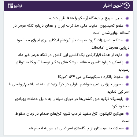
آخرین اخبار
آرشیو
یحیی سریع: پالایشگاه آرامکو را هدف قرار دادیم
عضو کمیسیون امنیت ملی: مذاکرات ایران و عمان درباره تنگه هرمز در
آستانه نهایی‌شدن است
سنتکام: تجهیزات گروه ضربت ناو آبراهام لینکلن برای اجرای محاصره
دریایی همچنان آماده‌اند
امارت از هدف قرارگرفتن یک کشتی این کشور در تنگه هرمز خبر داد
زلنسکی درباره تامین ماهانه موشک‌های رهگیر توسط آمریکا به توافق
رسیدیم
سقوط بالگرد «سیکورسکی اس-۶۴» آمریکا
مسرور بارزانی: نمی خواهیم طرفی در درگیری‌های منطقه باشیم/روابطی با
اسرائیل نداریم
بلومبرگ: ترکیه عبور کشتی‌ها در دریای سیاه را به دلیل حملات پهپادی
محدود کرد
هیلاری کلینتون: کاخ سفید ترامپ شبیه کاخ‌های صدام در زمان سقوط
است
حملات به عربستان از پایگاه‌های اسرائیلی در سوریه انجام شد