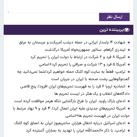
ارسال نظر
پربیننده ترین
شهادت ۴ پاسدار ایرانی در حمله دیشب آمریکت و عربستان به عراق
لیندزی گراهام، سناتور جمهوریخواه آمریکا درگذشت
آمریکا ۸ فرد و ۶ شرکت در ارتباط با دولت ایران را تحریم کرد
آمریکا ۵ فرد و ۱۳ شرکت و صرافی را تحریم کرد+اسامی
ترامپ: قطعاً به سایت کوه کلنگ حمله خواهیم کرد/شما نمی‌دانید چه
گفت‌وگوهایی پشت صحنه با ایران در جریان است
اتحادیه اروپا ۶ فرد را به فهرست تحریم‌های ایران افزود/ پنج قاضی
دادگاه‌های انقلاب و یک هکر در لیست تحریم ها
ادعای باراک راوید: ایران با طرح بازگشایی تنگه هرمز موافقت کرده است
آمریکا تحریم‌های جدیدی علیه ایران اعمال کرد/ ۴ فرد و ۹ نهاد مرتبط با
دولت ایران در فهرست تحریم ها+اسامی
ادعای اسرائیل درباره انتقال هزاران سانتریفیوژ ایران به اعماق کوه کلنگ
ترامپ، با ذکر «الحمدالله» ایران را تهدید به بمباران گسترده کرد