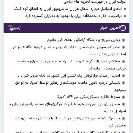
دولت ایران در فهرست تحریم ها+اسامی
ادعای اسرائیل درباره انتقال هزاران سانتریفیوژ ایران به اعماق کوه کلنگ
ترامپ، با ذکر «الحمدالله» ایران را تهدید به بمباران گسترده کرد
آخرین اخبار
آرشیو
یحیی سریع: پالایشگاه آرامکو را هدف قرار دادیم
عضو کمیسیون امنیت ملی: مذاکرات ایران و عمان درباره تنگه هرمز در
آستانه نهایی‌شدن است
سنتکام: تجهیزات گروه ضربت ناو آبراهام لینکلن برای اجرای محاصره
دریایی همچنان آماده‌اند
امارت از هدف قرارگرفتن یک کشتی این کشور در تنگه هرمز خبر داد
زلنسکی درباره تامین ماهانه موشک‌های رهگیر توسط آمریکا به توافق
رسیدیم
سقوط بالگرد «سیکورسکی اس-۶۴» آمریکا
مسرور بارزانی: نمی خواهیم طرفی در درگیری‌های منطقه باشیم/روابطی با
اسرائیل نداریم
بلومبرگ: ترکیه عبور کشتی‌ها در دریای سیاه را به دلیل حملات پهپادی
محدود کرد
هیلاری کلینتون: کاخ سفید ترامپ شبیه کاخ‌های صدام در زمان سقوط