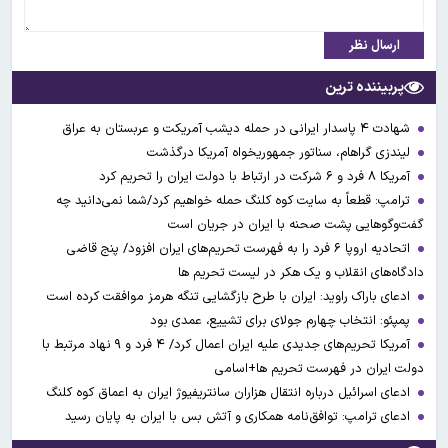
ارسال نظر
پربیننده ترین
شهادت ۴ پاسدار ایرانی در حمله دیشب آمریکت و عربستان به عراق
لیندزی گراهام، سناتور جمهوریخواه آمریکا درگذشت
آمریکا ۸ فرد و ۶ شرکت در ارتباط با دولت ایران را تحریم کرد
ترامپ: قطعاً به سایت کوه کلنگ حمله خواهیم کرد/شما نمی‌دانید چه
گفت‌وگوهایی پشت صحنه با ایران در جریان است
اتحادیه اروپا ۶ فرد را به فهرست تحریم‌های ایران افزود/ پنج قاضی
دادگاه‌های انقلاب و یک هکر در لیست تحریم ها
ادعای باراک راوید: ایران با طرح بازگشایی تنگه هرمز موافقت کرده است
پمپئو: انتخاب چهارم جولای برای تشییع، عمدی بود
آمریکا تحریم‌های جدیدی علیه ایران اعمال کرد/ ۴ فرد و ۹ نهاد مرتبط با
دولت ایران در فهرست تحریم ها+اسامی
ادعای اسرائیل درباره انتقال هزاران سانتریفیوژ ایران به اعماق کوه کلنگ
ادعای ترامپ: توافق‌نامه همکاری و آتش بس با ایران به پایان رسید