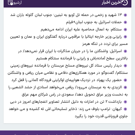
آخرین اخبار
آرشیو
۱۳ شهید و زخمی در حمله تل آویو به تبنین؛ جنوب لبنان گلوله باران شد
حملات اسرائیل به جنوب لبنان+فیلم
سنتکام: به اعمال محاصره علیه ایران ادامه می‌دهیم
رایزنی وزیر خارجه ایتالیا با عراقچی درباره گفتگوی ایران و عمان و تعیین
مسیر برای تردد در تنگه هرمز
اسرائیل: واشنگتن ما را در جریان مذاکرات با ایران قرار نمی‌دهد/ در
بالاترین سطح آماده‌باش و رایزنی با فرمانده سنتکام هستیم
دیدار رئیس ستاد کل نیروهای مسلح عربستان با فرمانده نیروهای زمینی
سنتکام/ گفت‌وگو در مورد همکاری‌های دفاعی و نظامی میان ریاض و واشنگتن
حضور یک پهپاد در نزدیک هواپیمای اوکراینی فرودگاه آلمانی را قفل کرد
الزیدی به به عربستان می‌رود/ ریاض می‌خواهد اسنادی از حشد الشعبی را
به نخست وزیر عراق تحویل دهد/ سعودی در راس شرکای مهم عراق
بازداشت ۲ تن در امارات به‌ دلیل انتشار تصاویر انفجارهای امروز در دبی
کیهان: ترامپ بلوف می زند؛ ذخایر تسلیحاتی اش ته کشیده و می خواهد
جلوی فروپاشی قدرت خود را بگیرد