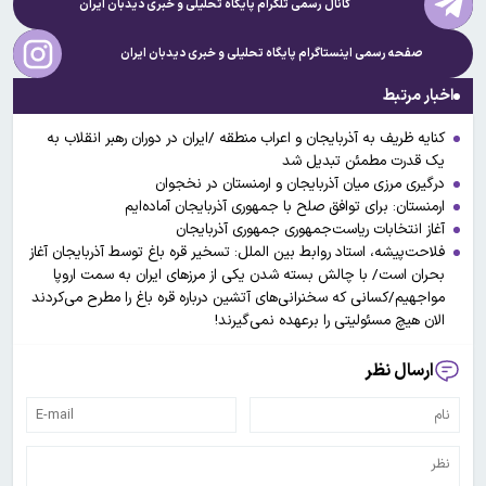
کانال رسمی تلگرام پایگاه تحلیلی و خبری
دیدبان ایران
صفحه رسمی اینستاگرام پایگاه تحلیلی و خبری
دیدبان ایران
اخبار مرتبط
کنایه ظریف به آذربایجان و اعراب منطقه /ایران در دوران رهبر ‌انقلاب به
یک قدرت مطمئن تبدیل شد
درگیری مرزی میان آذربایجان و ارمنستان در نخجوان
ارمنستان: برای توافق صلح با جمهوری آذربایجان آماده‌ایم
آغاز انتخابات ریاست‌جمهوری جمهوری آذربایجان
فلاحت‌پیشه، استاد روابط بین الملل: تسخیر قره باغ توسط آذربایجان آغاز
بحران است/ با چالش بسته شدن یکی از مرزهای ایران به سمت اروپا
مواجهیم/کسانی که سخنرانی‌های آتشین درباره قره باغ را مطرح می‌کردند
الان هیچ مسئولیتی را برعهده نمی‌گیرند!
ارسال نظر