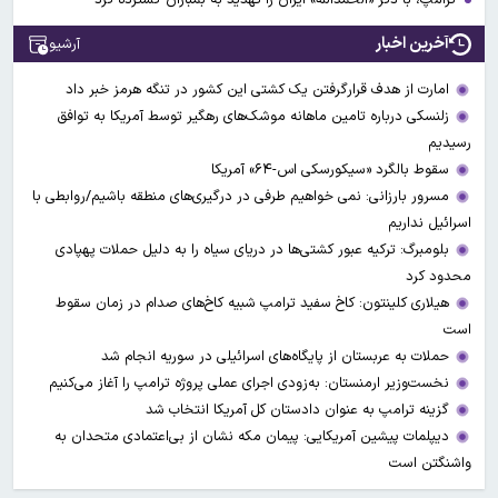
آخرین اخبار
آرشیو
امارت از هدف قرارگرفتن یک کشتی این کشور در تنگه هرمز خبر داد
زلنسکی درباره تامین ماهانه موشک‌های رهگیر توسط آمریکا به توافق
رسیدیم
سقوط بالگرد «سیکورسکی اس-۶۴» آمریکا
مسرور بارزانی: نمی خواهیم طرفی در درگیری‌های منطقه باشیم/روابطی با
اسرائیل نداریم
بلومبرگ: ترکیه عبور کشتی‌ها در دریای سیاه را به دلیل حملات پهپادی
محدود کرد
هیلاری کلینتون: کاخ سفید ترامپ شبیه کاخ‌های صدام در زمان سقوط
است
حملات به عربستان از پایگاه‌های اسرائیلی در سوریه انجام شد
نخست‌وزیر ارمنستان: به‌زودی اجرای عملی پروژه ترامپ را آغاز می‌کنیم
گزینه ترامپ به عنوان دادستان کل آمریکا انتخاب شد
دیپلمات پیشین آمریکایی: پیمان مکه نشان از بی‌اعتمادی متحدان به
واشنگتن است