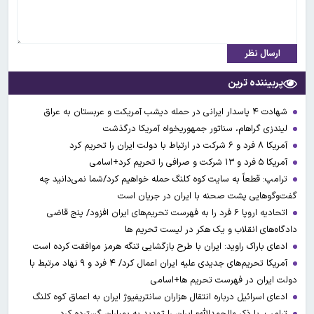
ارسال نظر
پربیننده ترین
شهادت ۴ پاسدار ایرانی در حمله دیشب آمریکت و عربستان به عراق
لیندزی گراهام، سناتور جمهوریخواه آمریکا درگذشت
آمریکا ۸ فرد و ۶ شرکت در ارتباط با دولت ایران را تحریم کرد
آمریکا ۵ فرد و ۱۳ شرکت و صرافی را تحریم کرد+اسامی
ترامپ: قطعاً به سایت کوه کلنگ حمله خواهیم کرد/شما نمی‌دانید چه
گفت‌وگوهایی پشت صحنه با ایران در جریان است
اتحادیه اروپا ۶ فرد را به فهرست تحریم‌های ایران افزود/ پنج قاضی
دادگاه‌های انقلاب و یک هکر در لیست تحریم ها
ادعای باراک راوید: ایران با طرح بازگشایی تنگه هرمز موافقت کرده است
آمریکا تحریم‌های جدیدی علیه ایران اعمال کرد/ ۴ فرد و ۹ نهاد مرتبط با
دولت ایران در فهرست تحریم ها+اسامی
ادعای اسرائیل درباره انتقال هزاران سانتریفیوژ ایران به اعماق کوه کلنگ
ترامپ، با ذکر «الحمدالله» ایران را تهدید به بمباران گسترده کرد