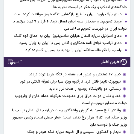
دادگاه‌های انقلاب و یک هکر در لیست تحریم ها
ادعای باراک راوید: ایران با طرح بازگشایی تنگه هرمز موافقت کرده است
آمریکا تحریم‌های جدیدی علیه ایران اعمال کرد/ ۴ فرد و ۹ نهاد مرتبط با
دولت ایران در فهرست تحریم ها+اسامی
ادعای اسرائیل درباره انتقال هزاران سانتریفیوژ ایران به اعماق کوه کلنگ
ادعای ترامپ: توافق‌نامه همکاری و آتش بس با ایران به پایان رسید
ترامپ، با ذکر «الحمدالله» ایران را تهدید به بمباران گسترده کرد
آخرین اخبار
آرشیو
کپلر: ۲۷ نفتکش و شناور این هفته در تنگه هرمز تردد کردند
نیویورک تایمز فاش کرد: کارگروه ویژه سیا برای تفرقه افکنی در کوبا
زلنسکی: دو پالایشگاه روسیه را هدف قرار دادیم
خط و نشان دولت عراق برای مقاومت: هرگونه حمله خارج از چارچوب
دولت مصداق تروریسم است
واکنش کاخ سفید به گزارش واشنگتن پست درباره جدال لفظی ترامپ با
وزیر جنگ: این اتفاق هرگز رخ نداده است؛ اخبار جعلی است/ رئیس جمهور
وزیر جنگ را دوست دارد
دیدار و گفتگوی السیسی و ال خلیفه درباره تنگه هرمز و جنگ