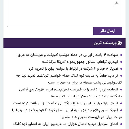
ارسال نظر
پربیننده ترین
شهادت ۴ پاسدار ایرانی در حمله دیشب آمریکت و عربستان به عراق
لیندزی گراهام، سناتور جمهوریخواه آمریکا درگذشت
آمریکا ۸ فرد و ۶ شرکت در ارتباط با دولت ایران را تحریم کرد
ترامپ: قطعاً به سایت کوه کلنگ حمله خواهیم کرد/شما نمی‌دانید چه
گفت‌وگوهایی پشت صحنه با ایران در جریان است
اتحادیه اروپا ۶ فرد را به فهرست تحریم‌های ایران افزود/ پنج قاضی
دادگاه‌های انقلاب و یک هکر در لیست تحریم ها
ادعای باراک راوید: ایران با طرح بازگشایی تنگه هرمز موافقت کرده است
آمریکا تحریم‌های جدیدی علیه ایران اعمال کرد/ ۴ فرد و ۹ نهاد مرتبط با
دولت ایران در فهرست تحریم ها+اسامی
ادعای اسرائیل درباره انتقال هزاران سانتریفیوژ ایران به اعماق کوه کلنگ