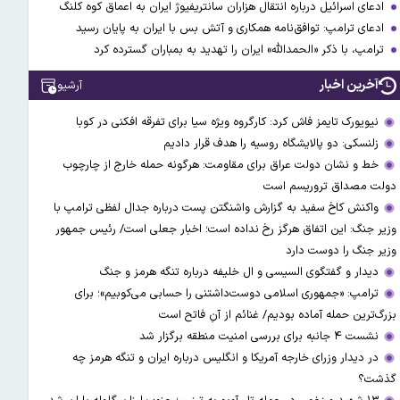
ادعای اسرائیل درباره انتقال هزاران سانتریفیوژ ایران به اعماق کوه کلنگ
ادعای ترامپ: توافق‌نامه همکاری و آتش بس با ایران به پایان رسید
ترامپ، با ذکر «الحمدالله» ایران را تهدید به بمباران گسترده کرد
آخرین اخبار
آرشیو
نیویورک تایمز فاش کرد: کارگروه ویژه سیا برای تفرقه افکنی در کوبا
زلنسکی: دو پالایشگاه روسیه را هدف قرار دادیم
خط و نشان دولت عراق برای مقاومت: هرگونه حمله خارج از چارچوب
دولت مصداق تروریسم است
واکنش کاخ سفید به گزارش واشنگتن پست درباره جدال لفظی ترامپ با
وزیر جنگ: این اتفاق هرگز رخ نداده است؛ اخبار جعلی است/ رئیس جمهور
وزیر جنگ را دوست دارد
دیدار و گفتگوی السیسی و ال خلیفه درباره تنگه هرمز و جنگ
ترامپ: «جمهوری اسلامی دوست‌داشتنی را حسابی می‌کوبیم»؛ برای
بزرگ‌ترین حمله آماده بودیم/ غنائم از آنِ فاتح است
نشست ۴ جانبه برای بررسی امنیت منطقه برگزار شد
در دیدار وزرای خارجه آمریکا و انگلیس درباره ایران و تنگه هرمز چه
گذشت؟