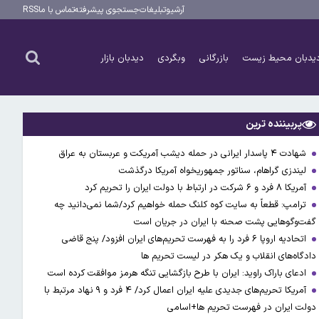
آرشیو
تبلیغات
جستجوی پیشرفته
تماس با ما
RSS
یدبان محیط زیست
بازرگانی
وبگردی
دیدبان بازار
پربیننده ترین
شهادت ۴ پاسدار ایرانی در حمله دیشب آمریکت و عربستان به عراق
لیندزی گراهام، سناتور جمهوریخواه آمریکا درگذشت
آمریکا ۸ فرد و ۶ شرکت در ارتباط با دولت ایران را تحریم کرد
ترامپ: قطعاً به سایت کوه کلنگ حمله خواهیم کرد/شما نمی‌دانید چه
گفت‌وگوهایی پشت صحنه با ایران در جریان است
اتحادیه اروپا ۶ فرد را به فهرست تحریم‌های ایران افزود/ پنج قاضی
دادگاه‌های انقلاب و یک هکر در لیست تحریم ها
ادعای باراک راوید: ایران با طرح بازگشایی تنگه هرمز موافقت کرده است
آمریکا تحریم‌های جدیدی علیه ایران اعمال کرد/ ۴ فرد و ۹ نهاد مرتبط با
دولت ایران در فهرست تحریم ها+اسامی