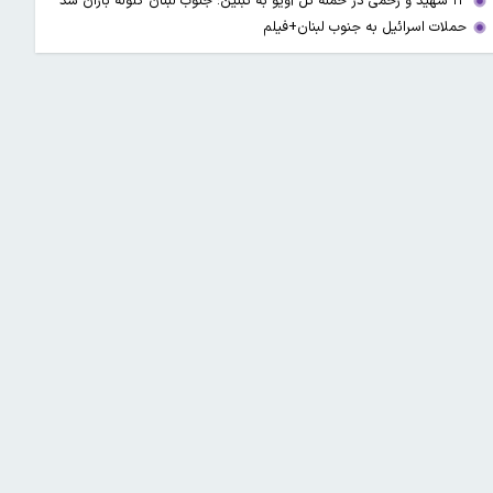
۱۳ شهید و زخمی در حمله تل آویو به تبنین؛ جنوب لبنان گلوله باران شد
حملات اسرائیل به جنوب لبنان+فیلم