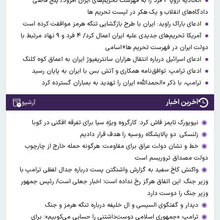
اتحادیه اروپا ۶ فرد را به فهرست تحریم‌های ایران افزود/ پنج قاضی
دادگاه‌های انقلاب و یک هکر در لیست تحریم ها
ادعای باراک راوید: ایران با طرح بازگشایی تنگه هرمز موافقت کرده است
آمریکا تحریم‌های جدیدی علیه ایران اعمال کرد/ ۴ فرد و ۹ نهاد مرتبط با
دولت ایران در فهرست تحریم ها+اسامی
ادعای اسرائیل درباره انتقال هزاران سانتریفیوژ ایران به اعماق کوه کلنگ
ادعای ترامپ: توافق‌نامه همکاری و آتش بس با ایران به پایان رسید
ترامپ، با ذکر «الحمدالله» ایران را تهدید به بمباران گسترده کرد
آخرین اخبار
آرشیو
نیویورک تایمز فاش کرد: کارگروه ویژه سیا برای تفرقه افکنی در کوبا
زلنسکی: دو پالایشگاه روسیه را هدف قرار دادیم
خط و نشان دولت عراق برای مقاومت: هرگونه حمله خارج از چارچوب
دولت مصداق تروریسم است
واکنش کاخ سفید به گزارش واشنگتن پست درباره جدال لفظی ترامپ با
وزیر جنگ: این اتفاق هرگز رخ نداده است؛ اخبار جعلی است/ رئیس جمهور
وزیر جنگ را دوست دارد
دیدار و گفتگوی السیسی و ال خلیفه درباره تنگه هرمز و جنگ
ترامپ: «جمهوری اسلامی دوست‌داشتنی را حسابی می‌کوبیم»؛ برای