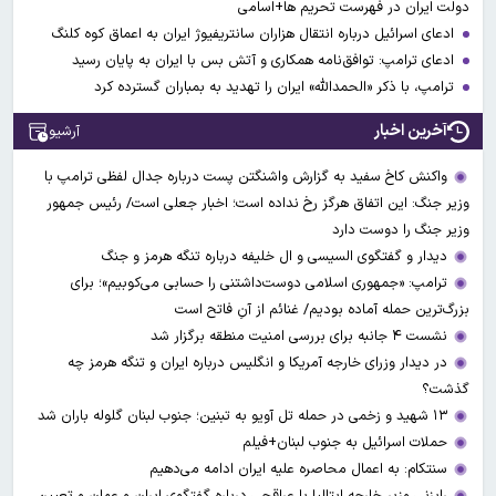
دولت ایران در فهرست تحریم ها+اسامی
ادعای اسرائیل درباره انتقال هزاران سانتریفیوژ ایران به اعماق کوه کلنگ
ادعای ترامپ: توافق‌نامه همکاری و آتش بس با ایران به پایان رسید
ترامپ، با ذکر «الحمدالله» ایران را تهدید به بمباران گسترده کرد
آخرین اخبار
آرشیو
واکنش کاخ سفید به گزارش واشنگتن پست درباره جدال لفظی ترامپ با
وزیر جنگ: این اتفاق هرگز رخ نداده است؛ اخبار جعلی است/ رئیس جمهور
وزیر جنگ را دوست دارد
دیدار و گفتگوی السیسی و ال خلیفه درباره تنگه هرمز و جنگ
ترامپ: «جمهوری اسلامی دوست‌داشتنی را حسابی می‌کوبیم»؛ برای
بزرگ‌ترین حمله آماده بودیم/ غنائم از آنِ فاتح است
نشست ۴ جانبه برای بررسی امنیت منطقه برگزار شد
در دیدار وزرای خارجه آمریکا و انگلیس درباره ایران و تنگه هرمز چه
گذشت؟
۱۳ شهید و زخمی در حمله تل آویو به تبنین؛ جنوب لبنان گلوله باران شد
حملات اسرائیل به جنوب لبنان+فیلم
سنتکام: به اعمال محاصره علیه ایران ادامه می‌دهیم
رایزنی وزیر خارجه ایتالیا با عراقچی درباره گفتگوی ایران و عمان و تعیین