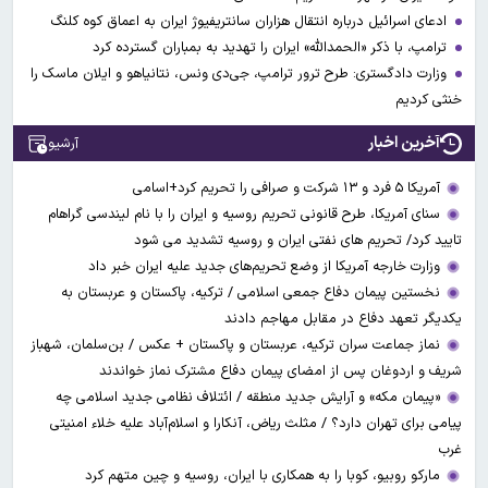
ادعای اسرائیل درباره انتقال هزاران سانتریفیوژ ایران به اعماق کوه کلنگ
ترامپ، با ذکر «الحمدالله» ایران را تهدید به بمباران گسترده کرد
وزارت دادگستری: طرح ترور ترامپ، جی‌دی ونس، نتانیاهو و ایلان ماسک را
خنثی کردیم
آخرین اخبار
آرشیو
آمریکا ۵ فرد و ۱۳ شرکت و صرافی را تحریم کرد+اسامی
سنای آمریکا، طرح قانونی تحریم روسیه و ایران را با نام لیندسی گراهام
تایید کرد/ تحریم های نفتی ایران و روسیه تشدید می شود
وزارت خارجه آمریکا از وضع تحریم‌های جدید علیه ایران خبر داد
نخستین پیمان دفاع جمعی اسلامی / ترکیه، پاکستان و عربستان به
یکدیگر تعهد دفاع در مقابل مهاجم دادند
نماز جماعت سران ترکیه، عربستان و پاکستان + عکس / بن‌سلمان، شهباز
شریف و اردوغان پس از امضای پیمان دفاع مشترک نماز خواندند
«پیمان مکه» و آرایش جدید منطقه / ائتلاف نظامی جدید اسلامی چه
پیامی برای تهران دارد؟ / مثلث ریاض، آنکارا و اسلام‌آباد علیه خلاء امنیتی
غرب
مارکو روبیو، کوبا را به همکاری با ایران، روسیه و چین متهم کرد