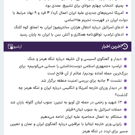
پمپئو: انتخاب چهارم جولای برای تشییع، عمدی بود
آمریکا تحریم‌های جدیدی علیه ایران اعمال کرد/ ۴ فرد و ۹ نهاد مرتبط با
دولت ایران در فهرست تحریم ها+اسامی
ادعای اسرائیل درباره انتقال هزاران سانتریفیوژ ایران به اعماق کوه کلنگ
ادعای ترامپ: توافق‌نامه همکاری و آتش بس با ایران به پایان رسید
آخرین اخبار
آرشیو
دیدار و گفتگوی السیسی و ال خلیفه درباره تنگه هرمز و جنگ
ترامپ: «جمهوری اسلامی دوست‌داشتنی را حسابی می‌کوبیم»؛ برای
بزرگ‌ترین حمله آماده بودیم/ غنائم از آنِ فاتح است
نشست ۴ جانبه برای بررسی امنیت منطقه برگزار شد
در دیدار وزرای خارجه آمریکا و انگلیس درباره ایران و تنگه هرمز چه
گذشت؟
۱۳ شهید و زخمی در حمله تل آویو به تبنین؛ جنوب لبنان گلوله باران شد
حملات اسرائیل به جنوب لبنان+فیلم
سنتکام: به اعمال محاصره علیه ایران ادامه می‌دهیم
رایزنی وزیر خارجه ایتالیا با عراقچی درباره گفتگوی ایران و عمان و تعیین
مسیر برای تردد در تنگه هرمز