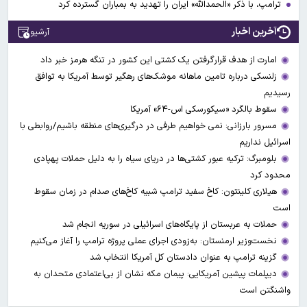
ترامپ، با ذکر «الحمدالله» ایران را تهدید به بمباران گسترده کرد
آخرین اخبار
آرشیو
امارت از هدف قرارگرفتن یک کشتی این کشور در تنگه هرمز خبر داد
زلنسکی درباره تامین ماهانه موشک‌های رهگیر توسط آمریکا به توافق
رسیدیم
سقوط بالگرد «سیکورسکی اس-۶۴» آمریکا
مسرور بارزانی: نمی خواهیم طرفی در درگیری‌های منطقه باشیم/روابطی با
اسرائیل نداریم
بلومبرگ: ترکیه عبور کشتی‌ها در دریای سیاه را به دلیل حملات پهپادی
محدود کرد
هیلاری کلینتون: کاخ سفید ترامپ شبیه کاخ‌های صدام در زمان سقوط
است
حملات به عربستان از پایگاه‌های اسرائیلی در سوریه انجام شد
نخست‌وزیر ارمنستان: به‌زودی اجرای عملی پروژه ترامپ را آغاز می‌کنیم
گزینه ترامپ به عنوان دادستان کل آمریکا انتخاب شد
دیپلمات پیشین آمریکایی: پیمان مکه نشان از بی‌اعتمادی متحدان به
واشنگتن است