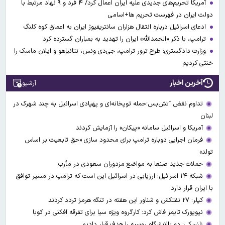
آمریکا تحریم‌های جدیدی علیه ایران اعمال کرد/ ۴ فرد و ۹ نهاد مرتبط با
دولت ایران در فهرست تحریم ها+اسامی
ادعای اسرائیل درباره انتقال هزاران سانتریفیوژ ایران به اعماق کوه کلنگ
ترامپ، با ذکر «الحمدالله» ایران را تهدید به بمباران گسترده کرد
وزارت دادگستری: طرح ترور ترامپ، جی‌دی ونس، نتانیاهو و ایلان ماسک را
خنثی کردیم
آخرین اخبار
آرشیو
تداوم نقض آتش‌بس؛حمله توپخانه‌ای و پهپادی اسرائیل به چند شهرک در
لبنان
آمریکا و اسرائیل سامانه «پیکان» را آزمایش کردند
فرمان اجرایی دوباره ترامپ برای محدود سازی «حق تابعیت بر اساس
تولد»
حملات جدید صنعا به مواضع مزدوران سعودی در مأرب
شبکه ۱۴ اسرائیل: ارزیابی در اسرائیل این است که ترامپ در مسیر توافق
با ایران قرار دارد
کپلر: ۲۷ نفتکش و شناور این هفته در تنگه هرمز تردد کردند
نیویورک تایمز فاش کرد: کارگروه ویژه سیا برای تفرقه افکنی در کوبا
زلنسکی: دو پالایشگاه روسیه را هدف قرار دادیم