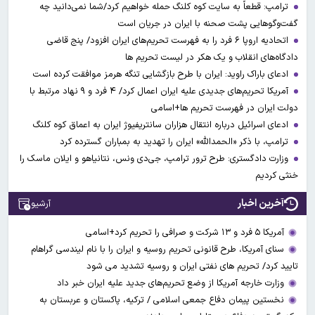
ترامپ: قطعاً به سایت کوه کلنگ حمله خواهیم کرد/شما نمی‌دانید چه
گفت‌وگوهایی پشت صحنه با ایران در جریان است
اتحادیه اروپا ۶ فرد را به فهرست تحریم‌های ایران افزود/ پنج قاضی
دادگاه‌های انقلاب و یک هکر در لیست تحریم ها
ادعای باراک راوید: ایران با طرح بازگشایی تنگه هرمز موافقت کرده است
آمریکا تحریم‌های جدیدی علیه ایران اعمال کرد/ ۴ فرد و ۹ نهاد مرتبط با
دولت ایران در فهرست تحریم ها+اسامی
ادعای اسرائیل درباره انتقال هزاران سانتریفیوژ ایران به اعماق کوه کلنگ
ترامپ، با ذکر «الحمدالله» ایران را تهدید به بمباران گسترده کرد
وزارت دادگستری: طرح ترور ترامپ، جی‌دی ونس، نتانیاهو و ایلان ماسک را
خنثی کردیم
آخرین اخبار
آرشیو
آمریکا ۵ فرد و ۱۳ شرکت و صرافی را تحریم کرد+اسامی
سنای آمریکا، طرح قانونی تحریم روسیه و ایران را با نام لیندسی گراهام
تایید کرد/ تحریم های نفتی ایران و روسیه تشدید می شود
وزارت خارجه آمریکا از وضع تحریم‌های جدید علیه ایران خبر داد
نخستین پیمان دفاع جمعی اسلامی / ترکیه، پاکستان و عربستان به