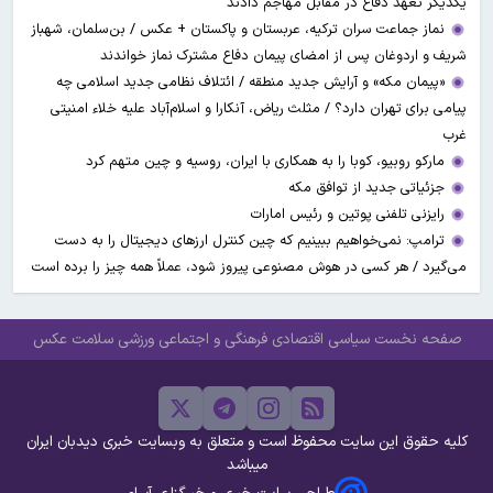
یکدیگر تعهد دفاع در مقابل مهاجم دادند
نماز جماعت سران ترکیه، عربستان و پاکستان + عکس / بن‌سلمان، شهباز
شریف و اردوغان پس از امضای پیمان دفاع مشترک نماز خواندند
«پیمان مکه» و آرایش جدید منطقه / ائتلاف نظامی جدید اسلامی چه
پیامی برای تهران دارد؟ / مثلث ریاض، آنکارا و اسلام‌آباد علیه خلاء امنیتی
غرب
مارکو روبیو، کوبا را به همکاری با ایران، روسیه و چین متهم کرد
جزئیاتی جدید از توافق مکه
رایزنی تلفنی پوتین و رئیس امارات
ترامپ: نمی‌خواهیم ببینیم که چین کنترل ارز‌های دیجیتال را به دست
می‌گیرد / هر کسی در هوش مصنوعی پیروز شود، عملاً همه چیز را برده است
صفحه نخست
سیاسی
اقتصادی
فرهنگی و اجتماعی
ورزشی
سلامت
عکس
کلیه حقوق این سایت محفوظ است و متعلق به وبسایت خبری دیدبان ایران
میباشد