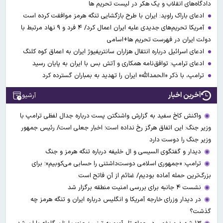
دادگاه‌های انقلاب و یک هکر در لیست تحریم ها
ادعای باراک راوید: ایران با طرح بازگشایی تنگه هرمز موافقت کرده است
آمریکا تحریم‌های جدیدی علیه ایران اعمال کرد/ ۴ فرد و ۹ نهاد مرتبط با
دولت ایران در فهرست تحریم ها+اسامی
ادعای اسرائیل درباره انتقال هزاران سانتریفیوژ ایران به اعماق کوه کلنگ
ادعای ترامپ: توافق‌نامه همکاری و آتش بس با ایران به پایان رسید
ترامپ، با ذکر «الحمدالله» ایران را تهدید به بمباران گسترده کرد
آخرین اخبار
آرشیو
واکنش کاخ سفید به گزارش واشنگتن پست درباره جدال لفظی ترامپ با
وزیر جنگ: این اتفاق هرگز رخ نداده است؛ اخبار جعلی است/ رئیس جمهور
وزیر جنگ را دوست دارد
دیدار و گفتگوی السیسی و ال خلیفه درباره تنگه هرمز و جنگ
ترامپ: «جمهوری اسلامی دوست‌داشتنی را حسابی می‌کوبیم»؛ برای
بزرگ‌ترین حمله آماده بودیم/ غنائم از آنِ فاتح است
نشست ۴ جانبه برای بررسی امنیت منطقه برگزار شد
در دیدار وزرای خارجه آمریکا و انگلیس درباره ایران و تنگه هرمز چه
گذشت؟