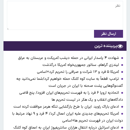
ارسال نظر
پربیننده ترین
شهادت ۴ پاسدار ایرانی در حمله دیشب آمریکت و عربستان به عراق
لیندزی گراهام، سناتور جمهوریخواه آمریکا درگذشت
آمریکا ۵ فرد و ۱۳ شرکت و صرافی را تحریم کرد+اسامی
ترامپ: قطعاً به سایت کوه کلنگ حمله خواهیم کرد/شما نمی‌دانید چه
گفت‌وگوهایی پشت صحنه با ایران در جریان است
اتحادیه اروپا ۶ فرد را به فهرست تحریم‌های ایران افزود/ پنج قاضی
دادگاه‌های انقلاب و یک هکر در لیست تحریم ها
ادعای باراک راوید: ایران با طرح بازگشایی تنگه هرمز موافقت کرده است
آمریکا تحریم‌های جدیدی علیه ایران اعمال کرد/ ۴ فرد و ۹ نهاد مرتبط با
دولت ایران در فهرست تحریم ها+اسامی
ادعای اسرائیل درباره انتقال هزاران سانتریفیوژ ایران به اعماق کوه کلنگ