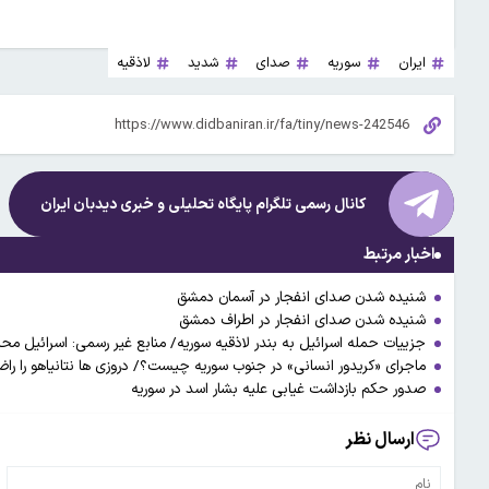
ایران
سوریه
صدای
شدید
لاذقیه
کانال رسمی تلگرام پایگاه تحلیلی و خبری
دیدبان ایران
اخبار مرتبط
شنیده شدن صدای انفجار در آسمان دمشق
شنیده شدن صدای انفجار در اطراف دمشق
جزییات حمله اسرائیل به بندر لاذقیه سوریه/ منابع غیر رسمی: اسرائیل محم
ماجرای «کریدور انسانی» در جنوب سوریه چیست؟/ دروزی ها نتانیاهو را را
صدور حکم بازداشت غیابی علیه بشار اسد در سوریه
ارسال نظر