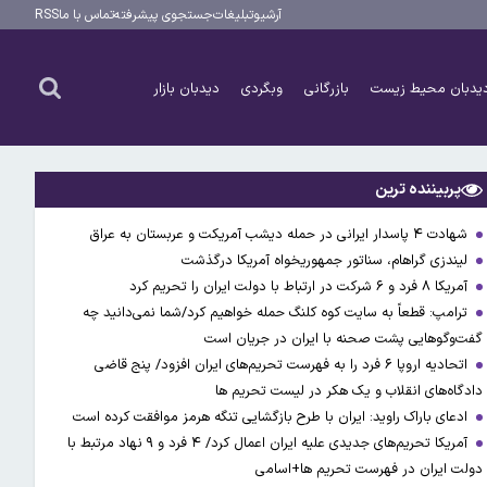
آرشیو
تبلیغات
جستجوی پیشرفته
تماس با ما
RSS
یدبان محیط زیست
بازرگانی
وبگردی
دیدبان بازار
پربیننده ترین
شهادت ۴ پاسدار ایرانی در حمله دیشب آمریکت و عربستان به عراق
لیندزی گراهام، سناتور جمهوریخواه آمریکا درگذشت
آمریکا ۸ فرد و ۶ شرکت در ارتباط با دولت ایران را تحریم کرد
ترامپ: قطعاً به سایت کوه کلنگ حمله خواهیم کرد/شما نمی‌دانید چه
گفت‌وگوهایی پشت صحنه با ایران در جریان است
اتحادیه اروپا ۶ فرد را به فهرست تحریم‌های ایران افزود/ پنج قاضی
دادگاه‌های انقلاب و یک هکر در لیست تحریم ها
ادعای باراک راوید: ایران با طرح بازگشایی تنگه هرمز موافقت کرده است
آمریکا تحریم‌های جدیدی علیه ایران اعمال کرد/ ۴ فرد و ۹ نهاد مرتبط با
دولت ایران در فهرست تحریم ها+اسامی