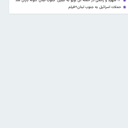
۱۳ شهید و زخمی در حمله تل آویو به تبنین؛ جنوب لبنان گلوله باران شد
حملات اسرائیل به جنوب لبنان+فیلم