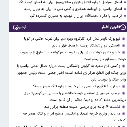
ادعای اسرائیل درباره انتقال هزاران سانتریفیوژ ایران به اعماق کوه کلنگ
ادعای ترامپ: توافق‌نامه همکاری و آتش بس با ایران به پایان رسید
ترامپ، با ذکر «الحمدالله» ایران را تهدید به بمباران گسترده کرد
آخرین اخبار
آرشیو
نیویورک تایمز فاش کرد: کارگروه ویژه سیا برای تفرقه افکنی در کوبا
زلنسکی: دو پالایشگاه روسیه را هدف قرار دادیم
خط و نشان دولت عراق برای مقاومت: هرگونه حمله خارج از چارچوب
دولت مصداق تروریسم است
واکنش کاخ سفید به گزارش واشنگتن پست درباره جدال لفظی ترامپ با
وزیر جنگ: این اتفاق هرگز رخ نداده است؛ اخبار جعلی است/ رئیس جمهور
وزیر جنگ را دوست دارد
دیدار و گفتگوی السیسی و ال خلیفه درباره تنگه هرمز و جنگ
ترامپ: «جمهوری اسلامی دوست‌داشتنی را حسابی می‌کوبیم»؛ برای
بزرگ‌ترین حمله آماده بودیم/ غنائم از آنِ فاتح است
نشست ۴ جانبه برای بررسی امنیت منطقه برگزار شد
در دیدار وزرای خارجه آمریکا و انگلیس درباره ایران و تنگه هرمز چه
گذشت؟