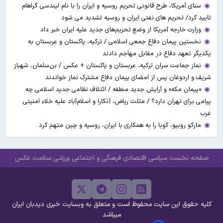
سنای آمریکا، طرح قانونی تحریم روسیه و ایران را با نام لیندسی گراهام
تایید کرد/ تحریم های نفتی ایران و روسیه تشدید می شود
وزارت خارجه آمریکا از وضع تحریم‌های جدید علیه ایران خبر داد
نخستین پیمان دفاع جمعی اسلامی / ترکیه، پاکستان و عربستان به
یکدیگر تعهد دفاع در مقابل مهاجم دادند
نماز جماعت سران ترکیه، عربستان و پاکستان + عکس / بن‌سلمان، شهباز
شریف و اردوغان پس از امضای پیمان دفاع مشترک نماز خواندند
«پیمان مکه» و آرایش جدید منطقه / ائتلاف نظامی جدید اسلامی چه
پیامی برای تهران دارد؟ / مثلث ریاض، آنکارا و اسلام‌آباد علیه خلاء امنیتی
غرب
مارکو روبیو، کوبا را به همکاری با ایران، روسیه و چین متهم کرد
صفحه نخست
سیاسی
اقتصادی
فرهنگی و اجتماعی
ورزشی
سلامت
عکس
کلیه حقوق این سایت محفوظ است و متعلق به وبسایت خبری دیدبان ایران
میباشد