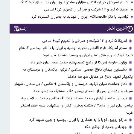
ادعای اسرائیل درباره انتقال هزاران سانتریفیوژ ایران به اعماق کوه کلنگ
آمریکا ۵ فرد و ۱۳ شرکت و صرافی را تحریم کرد+اسامی
ترامپ، با ذکر «الحمدالله» ایران را تهدید به بمباران گسترده کرد
آخرین اخبار
آرشیو
آمریکا ۵ فرد و ۱۳ شرکت و صرافی را تحریم کرد+اسامی
سنای آمریکا، طرح قانونی تحریم روسیه و ایران را با نام لیندسی گراهام
تایید کرد/ تحریم های نفتی ایران و روسیه تشدید می شود
وزارت خارجه آمریکا از وضع تحریم‌های جدید علیه ایران خبر داد
نخستین پیمان دفاع جمعی اسلامی / ترکیه، پاکستان و عربستان به
یکدیگر تعهد دفاع در مقابل مهاجم دادند
نماز جماعت سران ترکیه، عربستان و پاکستان + عکس / بن‌سلمان، شهباز
شریف و اردوغان پس از امضای پیمان دفاع مشترک نماز خواندند
«پیمان مکه» و آرایش جدید منطقه / ائتلاف نظامی جدید اسلامی چه
پیامی برای تهران دارد؟ / مثلث ریاض، آنکارا و اسلام‌آباد علیه خلاء امنیتی
غرب
مارکو روبیو، کوبا را به همکاری با ایران، روسیه و چین متهم کرد
جزئیاتی جدید از توافق مکه