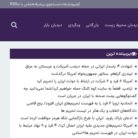
آرشیو
تبلیغات
جستجوی پیشرفته
تماس با ما
RSS
یدبان محیط زیست
بازرگانی
وبگردی
دیدبان بازار
پربیننده ترین
شهادت ۴ پاسدار ایرانی در حمله دیشب آمریکت و عربستان به عراق
لیندزی گراهام، سناتور جمهوریخواه آمریکا درگذشت
آمریکا ۸ فرد و ۶ شرکت در ارتباط با دولت ایران را تحریم کرد
ترامپ: قطعاً به سایت کوه کلنگ حمله خواهیم کرد/شما نمی‌دانید چه
گفت‌وگوهایی پشت صحنه با ایران در جریان است
اتحادیه اروپا ۶ فرد را به فهرست تحریم‌های ایران افزود/ پنج قاضی
دادگاه‌های انقلاب و یک هکر در لیست تحریم ها
ادعای باراک راوید: ایران با طرح بازگشایی تنگه هرمز موافقت کرده است
آمریکا تحریم‌های جدیدی علیه ایران اعمال کرد/ ۴ فرد و ۹ نهاد مرتبط با
دولت ایران در فهرست تحریم ها+اسامی