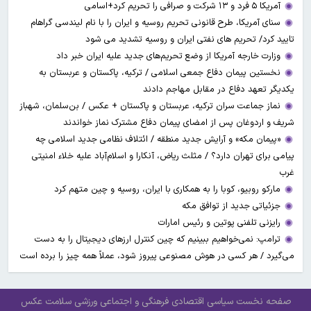
آمریکا ۵ فرد و ۱۳ شرکت و صرافی را تحریم کرد+اسامی
سنای آمریکا، طرح قانونی تحریم روسیه و ایران را با نام لیندسی گراهام
تایید کرد/ تحریم های نفتی ایران و روسیه تشدید می شود
وزارت خارجه آمریکا از وضع تحریم‌های جدید علیه ایران خبر داد
نخستین پیمان دفاع جمعی اسلامی / ترکیه، پاکستان و عربستان به
یکدیگر تعهد دفاع در مقابل مهاجم دادند
نماز جماعت سران ترکیه، عربستان و پاکستان + عکس / بن‌سلمان، شهباز
شریف و اردوغان پس از امضای پیمان دفاع مشترک نماز خواندند
«پیمان مکه» و آرایش جدید منطقه / ائتلاف نظامی جدید اسلامی چه
پیامی برای تهران دارد؟ / مثلث ریاض، آنکارا و اسلام‌آباد علیه خلاء امنیتی
غرب
مارکو روبیو، کوبا را به همکاری با ایران، روسیه و چین متهم کرد
جزئیاتی جدید از توافق مکه
رایزنی تلفنی پوتین و رئیس امارات
ترامپ: نمی‌خواهیم ببینیم که چین کنترل ارز‌های دیجیتال را به دست
می‌گیرد / هر کسی در هوش مصنوعی پیروز شود، عملاً همه چیز را برده است
صفحه نخست
سیاسی
اقتصادی
فرهنگی و اجتماعی
ورزشی
سلامت
عکس