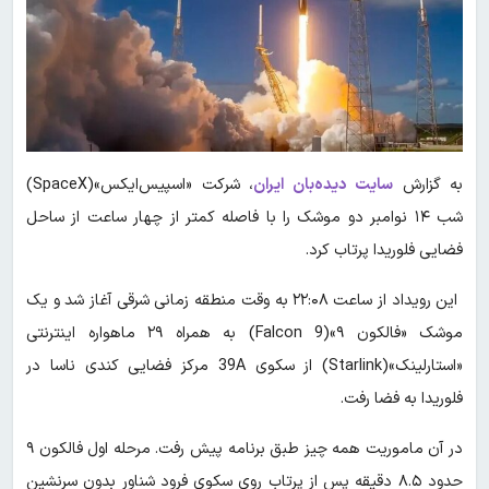
به گزارش
سایت دیده‌بان ایران
، شرکت «اسپیس‌ایکس»(SpaceX)
شب ۱۴ نوامبر دو موشک را با فاصله کمتر از چهار ساعت از ساحل
فضایی فلوریدا پرتاب کرد.
این رویداد از ساعت ۲۲:۰۸ به وقت منطقه زمانی شرقی آغاز شد و یک
موشک «فالکون ۹»(Falcon 9) به همراه ۲۹ ماهواره اینترنتی
«استارلینک»(Starlink) از سکوی 39A مرکز فضایی کندی ناسا در
فلوریدا به فضا رفت.
در آن ماموریت همه چیز طبق برنامه پیش رفت. مرحله اول فالکون ۹
حدود ۸.۵ دقیقه پس از پرتاب روی سکوی فرود شناور بدون سرنشین