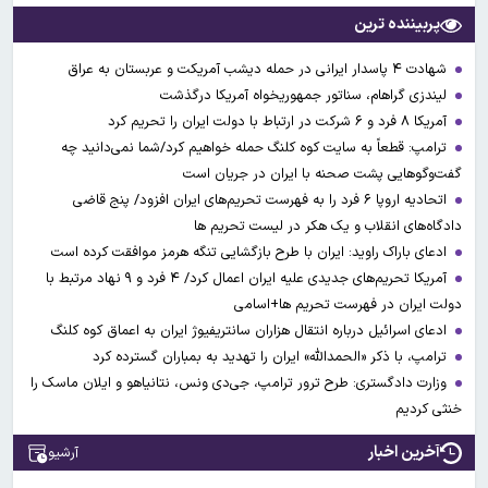
پربیننده ترین
شهادت ۴ پاسدار ایرانی در حمله دیشب آمریکت و عربستان به عراق
لیندزی گراهام، سناتور جمهوریخواه آمریکا درگذشت
آمریکا ۸ فرد و ۶ شرکت در ارتباط با دولت ایران را تحریم کرد
ترامپ: قطعاً به سایت کوه کلنگ حمله خواهیم کرد/شما نمی‌دانید چه
گفت‌وگوهایی پشت صحنه با ایران در جریان است
اتحادیه اروپا ۶ فرد را به فهرست تحریم‌های ایران افزود/ پنج قاضی
دادگاه‌های انقلاب و یک هکر در لیست تحریم ها
ادعای باراک راوید: ایران با طرح بازگشایی تنگه هرمز موافقت کرده است
آمریکا تحریم‌های جدیدی علیه ایران اعمال کرد/ ۴ فرد و ۹ نهاد مرتبط با
دولت ایران در فهرست تحریم ها+اسامی
ادعای اسرائیل درباره انتقال هزاران سانتریفیوژ ایران به اعماق کوه کلنگ
ترامپ، با ذکر «الحمدالله» ایران را تهدید به بمباران گسترده کرد
وزارت دادگستری: طرح ترور ترامپ، جی‌دی ونس، نتانیاهو و ایلان ماسک را
خنثی کردیم
آخرین اخبار
آرشیو