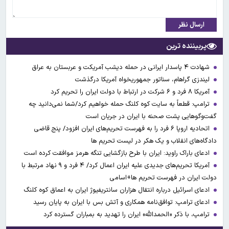
ارسال نظر
پربیننده ترین
شهادت ۴ پاسدار ایرانی در حمله دیشب آمریکت و عربستان به عراق
لیندزی گراهام، سناتور جمهوریخواه آمریکا درگذشت
آمریکا ۸ فرد و ۶ شرکت در ارتباط با دولت ایران را تحریم کرد
ترامپ: قطعاً به سایت کوه کلنگ حمله خواهیم کرد/شما نمی‌دانید چه
گفت‌وگوهایی پشت صحنه با ایران در جریان است
اتحادیه اروپا ۶ فرد را به فهرست تحریم‌های ایران افزود/ پنج قاضی
دادگاه‌های انقلاب و یک هکر در لیست تحریم ها
ادعای باراک راوید: ایران با طرح بازگشایی تنگه هرمز موافقت کرده است
آمریکا تحریم‌های جدیدی علیه ایران اعمال کرد/ ۴ فرد و ۹ نهاد مرتبط با
دولت ایران در فهرست تحریم ها+اسامی
ادعای اسرائیل درباره انتقال هزاران سانتریفیوژ ایران به اعماق کوه کلنگ
ادعای ترامپ: توافق‌نامه همکاری و آتش بس با ایران به پایان رسید
ترامپ، با ذکر «الحمدالله» ایران را تهدید به بمباران گسترده کرد