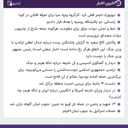
آخرین اخبار
آرشیو
نیویورک تایمز فاش کرد: کارگروه ویژه سیا برای تفرقه افکنی در کوبا
زلنسکی: دو پالایشگاه روسیه را هدف قرار دادیم
خط و نشان دولت عراق برای مقاومت: هرگونه حمله خارج از چارچوب
دولت مصداق تروریسم است
واکنش کاخ سفید به گزارش واشنگتن پست درباره جدال لفظی ترامپ با
وزیر جنگ: این اتفاق هرگز رخ نداده است؛ اخبار جعلی است/ رئیس جمهور
وزیر جنگ را دوست دارد
دیدار و گفتگوی السیسی و ال خلیفه درباره تنگه هرمز و جنگ
ترامپ: «جمهوری اسلامی دوست‌داشتنی را حسابی می‌کوبیم»؛ برای
بزرگ‌ترین حمله آماده بودیم/ غنائم از آنِ فاتح است
نشست ۴ جانبه برای بررسی امنیت منطقه برگزار شد
در دیدار وزرای خارجه آمریکا و انگلیس درباره ایران و تنگه هرمز چه
گذشت؟
۱۳ شهید و زخمی در حمله تل آویو به تبنین؛ جنوب لبنان گلوله باران شد
حملات اسرائیل به جنوب لبنان+فیلم