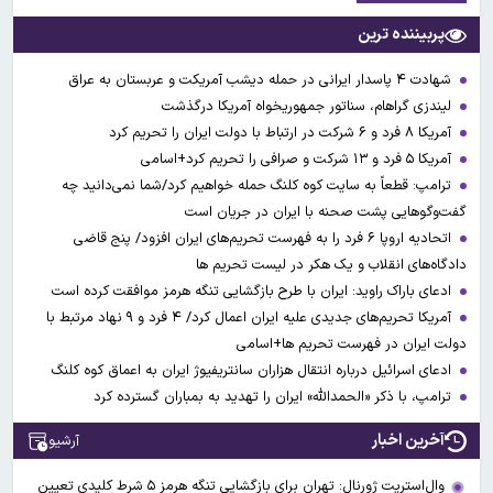
پربیننده ترین
شهادت ۴ پاسدار ایرانی در حمله دیشب آمریکت و عربستان به عراق
لیندزی گراهام، سناتور جمهوریخواه آمریکا درگذشت
آمریکا ۸ فرد و ۶ شرکت در ارتباط با دولت ایران را تحریم کرد
آمریکا ۵ فرد و ۱۳ شرکت و صرافی را تحریم کرد+اسامی
ترامپ: قطعاً به سایت کوه کلنگ حمله خواهیم کرد/شما نمی‌دانید چه
گفت‌وگوهایی پشت صحنه با ایران در جریان است
اتحادیه اروپا ۶ فرد را به فهرست تحریم‌های ایران افزود/ پنج قاضی
دادگاه‌های انقلاب و یک هکر در لیست تحریم ها
ادعای باراک راوید: ایران با طرح بازگشایی تنگه هرمز موافقت کرده است
آمریکا تحریم‌های جدیدی علیه ایران اعمال کرد/ ۴ فرد و ۹ نهاد مرتبط با
دولت ایران در فهرست تحریم ها+اسامی
ادعای اسرائیل درباره انتقال هزاران سانتریفیوژ ایران به اعماق کوه کلنگ
ترامپ، با ذکر «الحمدالله» ایران را تهدید به بمباران گسترده کرد
آخرین اخبار
آرشیو
وال‌استریت ژورنال: تهران برای بازگشایی تنگه هرمز ۵ شرط کلیدی تعیین