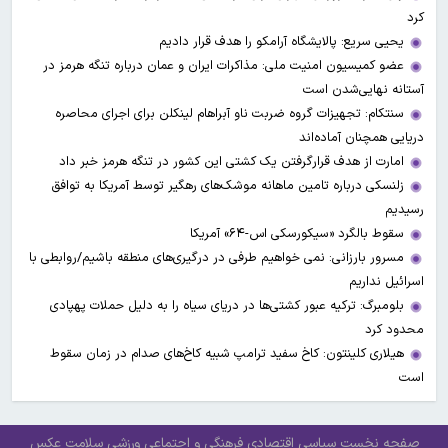
کرد
یحیی سریع: پالایشگاه آرامکو را هدف قرار دادیم
عضو کمیسیون امنیت ملی: مذاکرات ایران و عمان درباره تنگه هرمز در
آستانه نهایی‌شدن است
سنتکام: تجهیزات گروه ضربت ناو آبراهام لینکلن برای اجرای محاصره
دریایی همچنان آماده‌اند
امارت از هدف قرارگرفتن یک کشتی این کشور در تنگه هرمز خبر داد
زلنسکی درباره تامین ماهانه موشک‌های رهگیر توسط آمریکا به توافق
رسیدیم
سقوط بالگرد «سیکورسکی اس-۶۴» آمریکا
مسرور بارزانی: نمی خواهیم طرفی در درگیری‌های منطقه باشیم/روابطی با
اسرائیل نداریم
بلومبرگ: ترکیه عبور کشتی‌ها در دریای سیاه را به دلیل حملات پهپادی
محدود کرد
هیلاری کلینتون: کاخ سفید ترامپ شبیه کاخ‌های صدام در زمان سقوط
است
صفحه نخست
سیاسی
اقتصادی
فرهنگی و اجتماعی
ورزشی
سلامت
عکس