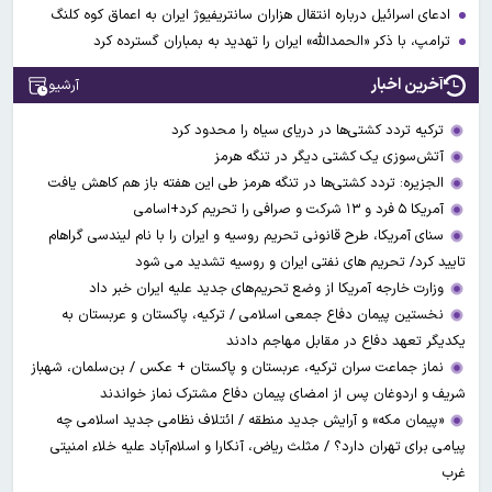
ادعای اسرائیل درباره انتقال هزاران سانتریفیوژ ایران به اعماق کوه کلنگ
ترامپ، با ذکر «الحمدالله» ایران را تهدید به بمباران گسترده کرد
آخرین اخبار
آرشیو
ترکیه تردد کشتی‌ها در دریای سیاه را محدود کرد
آتش‌سوزی یک کشتی دیگر در تنگه هرمز
الجزیره: تردد کشتی‌ها در تنگه هرمز طی این هفته باز هم کاهش یافت
آمریکا ۵ فرد و ۱۳ شرکت و صرافی را تحریم کرد+اسامی
سنای آمریکا، طرح قانونی تحریم روسیه و ایران را با نام لیندسی گراهام
تایید کرد/ تحریم های نفتی ایران و روسیه تشدید می شود
وزارت خارجه آمریکا از وضع تحریم‌های جدید علیه ایران خبر داد
نخستین پیمان دفاع جمعی اسلامی / ترکیه، پاکستان و عربستان به
یکدیگر تعهد دفاع در مقابل مهاجم دادند
نماز جماعت سران ترکیه، عربستان و پاکستان + عکس / بن‌سلمان، شهباز
شریف و اردوغان پس از امضای پیمان دفاع مشترک نماز خواندند
«پیمان مکه» و آرایش جدید منطقه / ائتلاف نظامی جدید اسلامی چه
پیامی برای تهران دارد؟ / مثلث ریاض، آنکارا و اسلام‌آباد علیه خلاء امنیتی
غرب