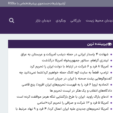
آرشیو
تبلیغات
جستجوی پیشرفته
تماس با ما
RSS
یدبان محیط زیست
بازرگانی
وبگردی
دیدبان بازار
پربیننده ترین
شهادت ۴ پاسدار ایرانی در حمله دیشب آمریکت و عربستان به عراق
لیندزی گراهام، سناتور جمهوریخواه آمریکا درگذشت
آمریکا ۸ فرد و ۶ شرکت در ارتباط با دولت ایران را تحریم کرد
ترامپ: قطعاً به سایت کوه کلنگ حمله خواهیم کرد/شما نمی‌دانید چه
گفت‌وگوهایی پشت صحنه با ایران در جریان است
اتحادیه اروپا ۶ فرد را به فهرست تحریم‌های ایران افزود/ پنج قاضی
دادگاه‌های انقلاب و یک هکر در لیست تحریم ها
ادعای باراک راوید: ایران با طرح بازگشایی تنگه هرمز موافقت کرده است
آمریکا ۵ فرد و ۱۳ شرکت و صرافی را تحریم کرد+اسامی
آمریکا تحریم‌های جدیدی علیه ایران اعمال کرد/ ۴ فرد و ۹ نهاد مرتبط با