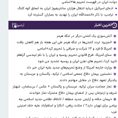
دولت ایران در فهرست تحریم ها+اسامی
ادعای اسرائیل درباره انتقال هزاران سانتریفیوژ ایران به اعماق کوه کلنگ
ترامپ، با ذکر «الحمدالله» ایران را تهدید به بمباران گسترده کرد
آخرین اخبار
آرشیو
آتش‌سوزی یک کشتی دیگر در تنگه هرمز
الجزیره: تردد کشتی‌ها در تنگه هرمز طی این هفته باز هم کاهش یافت
آمریکا ۵ فرد و ۱۳ شرکت و صرافی را تحریم کرد+اسامی
سنای آمریکا، طرح قانونی تحریم روسیه و ایران را با نام لیندسی گراهام
تایید کرد/ تحریم های نفتی ایران و روسیه تشدید می شود
وزارت خارجه آمریکا از وضع تحریم‌های جدید علیه ایران خبر داد
نخستین پیمان دفاع جمعی اسلامی / ترکیه، پاکستان و عربستان به
یکدیگر تعهد دفاع در مقابل مهاجم دادند
نماز جماعت سران ترکیه، عربستان و پاکستان + عکس / بن‌سلمان، شهباز
شریف و اردوغان پس از امضای پیمان دفاع مشترک نماز خواندند
«پیمان مکه» و آرایش جدید منطقه / ائتلاف نظامی جدید اسلامی چه
پیامی برای تهران دارد؟ / مثلث ریاض، آنکارا و اسلام‌آباد علیه خلاء امنیتی
غرب