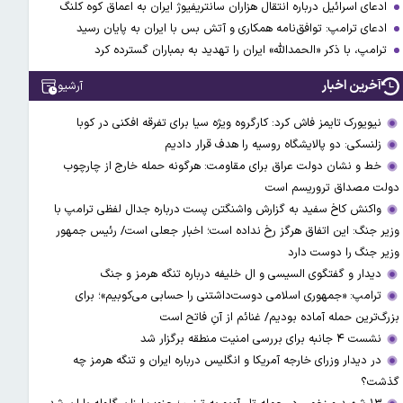
ادعای اسرائیل درباره انتقال هزاران سانتریفیوژ ایران به اعماق کوه کلنگ
ادعای ترامپ: توافق‌نامه همکاری و آتش بس با ایران به پایان رسید
ترامپ، با ذکر «الحمدالله» ایران را تهدید به بمباران گسترده کرد
آخرین اخبار
آرشیو
نیویورک تایمز فاش کرد: کارگروه ویژه سیا برای تفرقه افکنی در کوبا
زلنسکی: دو پالایشگاه روسیه را هدف قرار دادیم
خط و نشان دولت عراق برای مقاومت: هرگونه حمله خارج از چارچوب
دولت مصداق تروریسم است
واکنش کاخ سفید به گزارش واشنگتن پست درباره جدال لفظی ترامپ با
وزیر جنگ: این اتفاق هرگز رخ نداده است؛ اخبار جعلی است/ رئیس جمهور
وزیر جنگ را دوست دارد
دیدار و گفتگوی السیسی و ال خلیفه درباره تنگه هرمز و جنگ
ترامپ: «جمهوری اسلامی دوست‌داشتنی را حسابی می‌کوبیم»؛ برای
بزرگ‌ترین حمله آماده بودیم/ غنائم از آنِ فاتح است
نشست ۴ جانبه برای بررسی امنیت منطقه برگزار شد
در دیدار وزرای خارجه آمریکا و انگلیس درباره ایران و تنگه هرمز چه
گذشت؟