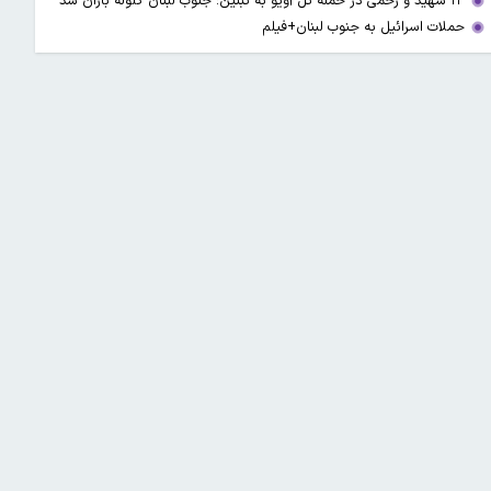
۱۳ شهید و زخمی در حمله تل آویو به تبنین؛ جنوب لبنان گلوله باران شد
حملات اسرائیل به جنوب لبنان+فیلم