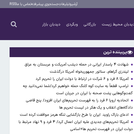
آرشیو
تبلیغات
جستجوی پیشرفته
تماس با ما
RSS
یدبان محیط زیست
بازرگانی
وبگردی
دیدبان بازار
پربیننده ترین
شهادت ۴ پاسدار ایرانی در حمله دیشب آمریکت و عربستان به عراق
لیندزی گراهام، سناتور جمهوریخواه آمریکا درگذشت
آمریکا ۸ فرد و ۶ شرکت در ارتباط با دولت ایران را تحریم کرد
ترامپ: قطعاً به سایت کوه کلنگ حمله خواهیم کرد/شما نمی‌دانید چه
گفت‌وگوهایی پشت صحنه با ایران در جریان است
اتحادیه اروپا ۶ فرد را به فهرست تحریم‌های ایران افزود/ پنج قاضی
دادگاه‌های انقلاب و یک هکر در لیست تحریم ها
ادعای باراک راوید: ایران با طرح بازگشایی تنگه هرمز موافقت کرده است
آمریکا تحریم‌های جدیدی علیه ایران اعمال کرد/ ۴ فرد و ۹ نهاد مرتبط با
دولت ایران در فهرست تحریم ها+اسامی