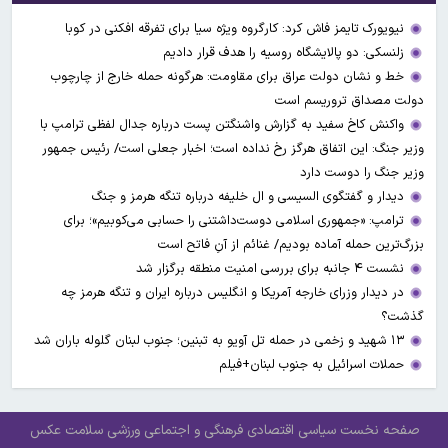
نیویورک تایمز فاش کرد: کارگروه ویژه سیا برای تفرقه افکنی در کوبا
زلنسکی: دو پالایشگاه روسیه را هدف قرار دادیم
خط و نشان دولت عراق برای مقاومت: هرگونه حمله خارج از چارچوب
دولت مصداق تروریسم است
واکنش کاخ سفید به گزارش واشنگتن پست درباره جدال لفظی ترامپ با
وزیر جنگ: این اتفاق هرگز رخ نداده است؛ اخبار جعلی است/ رئیس جمهور
وزیر جنگ را دوست دارد
دیدار و گفتگوی السیسی و ال خلیفه درباره تنگه هرمز و جنگ
ترامپ: «جمهوری اسلامی دوست‌داشتنی را حسابی می‌کوبیم»؛ برای
بزرگ‌ترین حمله آماده بودیم/ غنائم از آنِ فاتح است
نشست ۴ جانبه برای بررسی امنیت منطقه برگزار شد
در دیدار وزرای خارجه آمریکا و انگلیس درباره ایران و تنگه هرمز چه
گذشت؟
۱۳ شهید و زخمی در حمله تل آویو به تبنین؛ جنوب لبنان گلوله باران شد
حملات اسرائیل به جنوب لبنان+فیلم
صفحه نخست
سیاسی
اقتصادی
فرهنگی و اجتماعی
ورزشی
سلامت
عکس