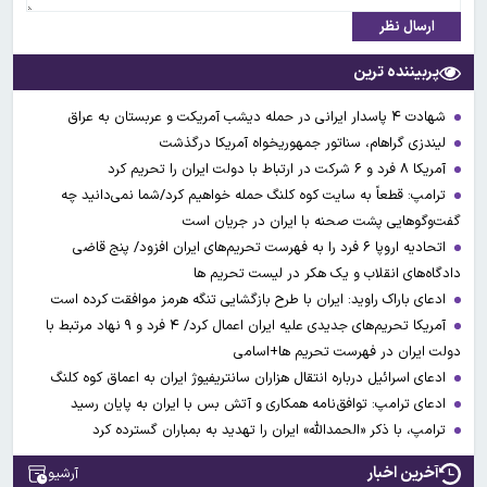
ارسال نظر
پربیننده ترین
شهادت ۴ پاسدار ایرانی در حمله دیشب آمریکت و عربستان به عراق
لیندزی گراهام، سناتور جمهوریخواه آمریکا درگذشت
آمریکا ۸ فرد و ۶ شرکت در ارتباط با دولت ایران را تحریم کرد
ترامپ: قطعاً به سایت کوه کلنگ حمله خواهیم کرد/شما نمی‌دانید چه
گفت‌وگوهایی پشت صحنه با ایران در جریان است
اتحادیه اروپا ۶ فرد را به فهرست تحریم‌های ایران افزود/ پنج قاضی
دادگاه‌های انقلاب و یک هکر در لیست تحریم ها
ادعای باراک راوید: ایران با طرح بازگشایی تنگه هرمز موافقت کرده است
آمریکا تحریم‌های جدیدی علیه ایران اعمال کرد/ ۴ فرد و ۹ نهاد مرتبط با
دولت ایران در فهرست تحریم ها+اسامی
ادعای اسرائیل درباره انتقال هزاران سانتریفیوژ ایران به اعماق کوه کلنگ
ادعای ترامپ: توافق‌نامه همکاری و آتش بس با ایران به پایان رسید
ترامپ، با ذکر «الحمدالله» ایران را تهدید به بمباران گسترده کرد
آخرین اخبار
آرشیو