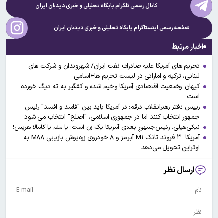
کانال رسمی تلگرام پایگاه تحلیلی و خبری
دیدبان ایران
صفحه رسمی اینستاگرام پایگاه تحلیلی و خبری
دیدبان ایران
اخبار مرتبط
تحریم های آمریکا علیه صادرات نفت ایران/ شهروندان و شرکت های
لبنانی، ترکیه و اماراتی در لیست تحریم ها+اسامی
کیهان: وضعیت اقتصادی آمریکا وخیم شده و کفگیر به ته دیگ خورده
است
رییس دفتر رهبرانقلاب درقم: در آمریکا باید بین "فاسد و افسد" رئیس
جمهور انتخاب کنند اما در جمهوری اسلامی، "اصلح" انتخاب می شود
نیکی‌هیلی: رئیس‌جمهورِ بعدی آمریکا یک زن است؛ یا منم یا کامالا هریس!
آمریکا ۳۱ فروند تانک M۱ آبرامز و ۸ خودروی زره‌پوش بازیابی M۸۸ به
اوکراین تحویل می‌دهد
ارسال نظر