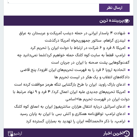
ارسال نظر
پربیننده ترین
شهادت ۴ پاسدار ایرانی در حمله دیشب آمریکت و عربستان به عراق
لیندزی گراهام، سناتور جمهوریخواه آمریکا درگذشت
آمریکا ۸ فرد و ۶ شرکت در ارتباط با دولت ایران را تحریم کرد
ترامپ: قطعاً به سایت کوه کلنگ حمله خواهیم کرد/شما نمی‌دانید چه
گفت‌وگوهایی پشت صحنه با ایران در جریان است
اتحادیه اروپا ۶ فرد را به فهرست تحریم‌های ایران افزود/ پنج قاضی
دادگاه‌های انقلاب و یک هکر در لیست تحریم ها
ادعای باراک راوید: ایران با طرح بازگشایی تنگه هرمز موافقت کرده است
آمریکا تحریم‌های جدیدی علیه ایران اعمال کرد/ ۴ فرد و ۹ نهاد مرتبط با
دولت ایران در فهرست تحریم ها+اسامی
ادعای اسرائیل درباره انتقال هزاران سانتریفیوژ ایران به اعماق کوه کلنگ
ادعای ترامپ: توافق‌نامه همکاری و آتش بس با ایران به پایان رسید
ترامپ، با ذکر «الحمدالله» ایران را تهدید به بمباران گسترده کرد
آخرین اخبار
آرشیو