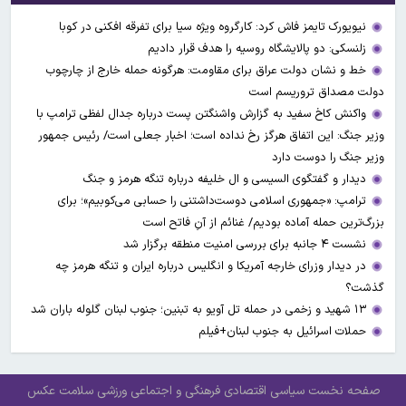
نیویورک تایمز فاش کرد: کارگروه ویژه سیا برای تفرقه افکنی در کوبا
زلنسکی: دو پالایشگاه روسیه را هدف قرار دادیم
خط و نشان دولت عراق برای مقاومت: هرگونه حمله خارج از چارچوب
دولت مصداق تروریسم است
واکنش کاخ سفید به گزارش واشنگتن پست درباره جدال لفظی ترامپ با
وزیر جنگ: این اتفاق هرگز رخ نداده است؛ اخبار جعلی است/ رئیس جمهور
وزیر جنگ را دوست دارد
دیدار و گفتگوی السیسی و ال خلیفه درباره تنگه هرمز و جنگ
ترامپ: «جمهوری اسلامی دوست‌داشتنی را حسابی می‌کوبیم»؛ برای
بزرگ‌ترین حمله آماده بودیم/ غنائم از آنِ فاتح است
نشست ۴ جانبه برای بررسی امنیت منطقه برگزار شد
در دیدار وزرای خارجه آمریکا و انگلیس درباره ایران و تنگه هرمز چه
گذشت؟
۱۳ شهید و زخمی در حمله تل آویو به تبنین؛ جنوب لبنان گلوله باران شد
حملات اسرائیل به جنوب لبنان+فیلم
صفحه نخست
سیاسی
اقتصادی
فرهنگی و اجتماعی
ورزشی
سلامت
عکس