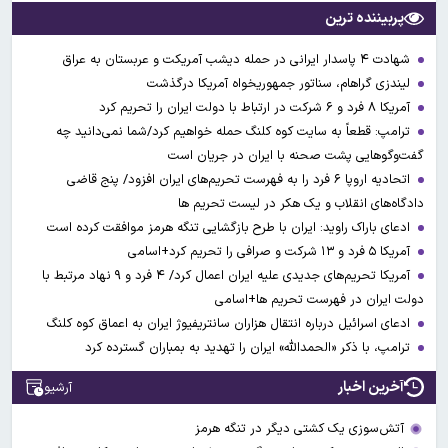
پربیننده ترین
شهادت ۴ پاسدار ایرانی در حمله دیشب آمریکت و عربستان به عراق
لیندزی گراهام، سناتور جمهوریخواه آمریکا درگذشت
آمریکا ۸ فرد و ۶ شرکت در ارتباط با دولت ایران را تحریم کرد
ترامپ: قطعاً به سایت کوه کلنگ حمله خواهیم کرد/شما نمی‌دانید چه
گفت‌وگوهایی پشت صحنه با ایران در جریان است
اتحادیه اروپا ۶ فرد را به فهرست تحریم‌های ایران افزود/ پنج قاضی
دادگاه‌های انقلاب و یک هکر در لیست تحریم ها
ادعای باراک راوید: ایران با طرح بازگشایی تنگه هرمز موافقت کرده است
آمریکا ۵ فرد و ۱۳ شرکت و صرافی را تحریم کرد+اسامی
آمریکا تحریم‌های جدیدی علیه ایران اعمال کرد/ ۴ فرد و ۹ نهاد مرتبط با
دولت ایران در فهرست تحریم ها+اسامی
ادعای اسرائیل درباره انتقال هزاران سانتریفیوژ ایران به اعماق کوه کلنگ
ترامپ، با ذکر «الحمدالله» ایران را تهدید به بمباران گسترده کرد
آخرین اخبار
آرشیو
آتش‌سوزی یک کشتی دیگر در تنگه هرمز