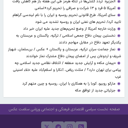
الجزیره: تردد کشتی‌ها در تنگه هرمز طی این هفته باز هم کاهش یافت
آمریکا ۵ فرد و ۱۳ شرکت و صرافی را تحریم کرد+اسامی
سنای آمریکا، طرح قانونی تحریم روسیه و ایران را با نام لیندسی گراهام
تایید کرد/ تحریم های نفتی ایران و روسیه تشدید می شود
وزارت خارجه آمریکا از وضع تحریم‌های جدید علیه ایران خبر داد
نخستین پیمان دفاع جمعی اسلامی / ترکیه، پاکستان و عربستان به
یکدیگر تعهد دفاع در مقابل مهاجم دادند
نماز جماعت سران ترکیه، عربستان و پاکستان + عکس / بن‌سلمان، شهباز
شریف و اردوغان پس از امضای پیمان دفاع مشترک نماز خواندند
«پیمان مکه» و آرایش جدید منطقه / ائتلاف نظامی جدید اسلامی چه
پیامی برای تهران دارد؟ / مثلث ریاض، آنکارا و اسلام‌آباد علیه خلاء امنیتی
غرب
مارکو روبیو، کوبا را به همکاری با ایران، روسیه و چین متهم کرد
جزئیاتی جدید از توافق مکه
صفحه نخست
سیاسی
اقتصادی
فرهنگی و اجتماعی
ورزشی
سلامت
عکس