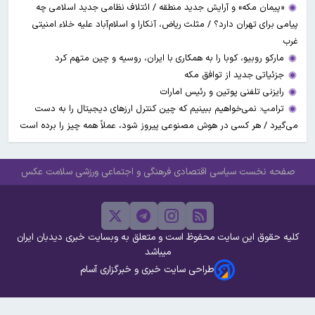
«پیمان مکه» و آرایش جدید منطقه / ائتلاف نظامی جدید اسلامی چه
پیامی برای تهران دارد؟ / مثلث ریاض، آنکارا و اسلام‌آباد علیه خلاء امنیتی
غرب
مارکو روبیو، کوبا را به همکاری با ایران، روسیه و چین متهم کرد
جزئیاتی جدید از توافق مکه
رایزنی تلفنی پوتین و رئیس امارات
ترامپ: نمی‌خواهیم ببینیم که چین کنترل ارز‌های دیجیتال را به دست
می‌گیرد / هر کسی در هوش مصنوعی پیروز شود، عملاً همه چیز را برده است
صفحه نخست
سیاسی
اقتصادی
فرهنگی و اجتماعی
ورزشی
سلامت
عکس
کلیه حقوق این سایت محفوظ است و متعلق به وبسایت خبری دیدبان ایران
میباشد
طراحی سایت خبری و خبرگزاری آسام