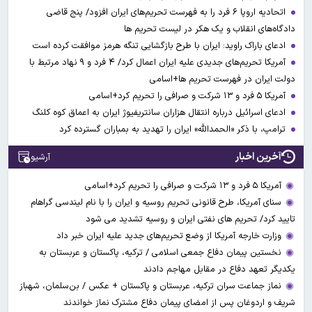
اتحادیه اروپا ۶ فرد را به فهرست تحریم‌های ایران افزود/ پنج قاضی
دادگاه‌های انقلاب و یک هکر در لیست تحریم ها
ادعای باراک راوید: ایران با طرح بازگشایی تنگه هرمز موافقت کرده است
آمریکا تحریم‌های جدیدی علیه ایران اعمال کرد/ ۴ فرد و ۹ نهاد مرتبط با
دولت ایران در فهرست تحریم ها+اسامی
آمریکا ۵ فرد و ۱۳ شرکت و صرافی را تحریم کرد+اسامی
ادعای اسرائیل درباره انتقال هزاران سانتریفیوژ ایران به اعماق کوه کلنگ
ترامپ، با ذکر «الحمدالله» ایران را تهدید به بمباران گسترده کرد
آخرین اخبار
آرشیو
آمریکا ۵ فرد و ۱۳ شرکت و صرافی را تحریم کرد+اسامی
سنای آمریکا، طرح قانونی تحریم روسیه و ایران را با نام لیندسی گراهام
تایید کرد/ تحریم های نفتی ایران و روسیه تشدید می شود
وزارت خارجه آمریکا از وضع تحریم‌های جدید علیه ایران خبر داد
نخستین پیمان دفاع جمعی اسلامی / ترکیه، پاکستان و عربستان به
یکدیگر تعهد دفاع در مقابل مهاجم دادند
نماز جماعت سران ترکیه، عربستان و پاکستان + عکس / بن‌سلمان، شهباز
شریف و اردوغان پس از امضای پیمان دفاع مشترک نماز خواندند