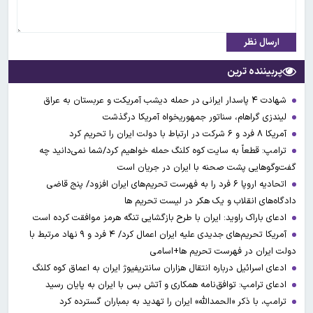
ارسال نظر
پربیننده ترین
شهادت ۴ پاسدار ایرانی در حمله دیشب آمریکت و عربستان به عراق
لیندزی گراهام، سناتور جمهوریخواه آمریکا درگذشت
آمریکا ۸ فرد و ۶ شرکت در ارتباط با دولت ایران را تحریم کرد
ترامپ: قطعاً به سایت کوه کلنگ حمله خواهیم کرد/شما نمی‌دانید چه
گفت‌وگوهایی پشت صحنه با ایران در جریان است
اتحادیه اروپا ۶ فرد را به فهرست تحریم‌های ایران افزود/ پنج قاضی
دادگاه‌های انقلاب و یک هکر در لیست تحریم ها
ادعای باراک راوید: ایران با طرح بازگشایی تنگه هرمز موافقت کرده است
آمریکا تحریم‌های جدیدی علیه ایران اعمال کرد/ ۴ فرد و ۹ نهاد مرتبط با
دولت ایران در فهرست تحریم ها+اسامی
ادعای اسرائیل درباره انتقال هزاران سانتریفیوژ ایران به اعماق کوه کلنگ
ادعای ترامپ: توافق‌نامه همکاری و آتش بس با ایران به پایان رسید
ترامپ، با ذکر «الحمدالله» ایران را تهدید به بمباران گسترده کرد