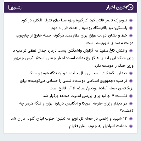
آخرین اخبار
آرشیو
نیویورک تایمز فاش کرد: کارگروه ویژه سیا برای تفرقه افکنی در کوبا
زلنسکی: دو پالایشگاه روسیه را هدف قرار دادیم
خط و نشان دولت عراق برای مقاومت: هرگونه حمله خارج از چارچوب
دولت مصداق تروریسم است
واکنش کاخ سفید به گزارش واشنگتن پست درباره جدال لفظی ترامپ با
وزیر جنگ: این اتفاق هرگز رخ نداده است؛ اخبار جعلی است/ رئیس جمهور
وزیر جنگ را دوست دارد
دیدار و گفتگوی السیسی و ال خلیفه درباره تنگه هرمز و جنگ
ترامپ: «جمهوری اسلامی دوست‌داشتنی را حسابی می‌کوبیم»؛ برای
بزرگ‌ترین حمله آماده بودیم/ غنائم از آنِ فاتح است
نشست ۴ جانبه برای بررسی امنیت منطقه برگزار شد
در دیدار وزرای خارجه آمریکا و انگلیس درباره ایران و تنگه هرمز چه
گذشت؟
۱۳ شهید و زخمی در حمله تل آویو به تبنین؛ جنوب لبنان گلوله باران شد
حملات اسرائیل به جنوب لبنان+فیلم