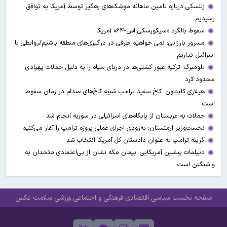
زلنسکی درباره تامین ماهانه موشک‌های رهگیر توسط آمریکا به توافق
رسیدیم
سقوط بالگرد «سیکورسکی اس-۶۴» آمریکا
مسرور بارزانی: نمی خواهیم طرفی در درگیری‌های منطقه باشیم/روابطی با
اسرائیل نداریم
بلومبرگ: ترکیه عبور کشتی‌ها در دریای سیاه را به دلیل حملات پهپادی
محدود کرد
هیلاری کلینتون: کاخ سفید ترامپ شبیه کاخ‌های صدام در زمان سقوط
است
حملات به عربستان از پایگاه‌های اسرائیلی در سوریه انجام شد
نخست‌وزیر ارمنستان: به‌زودی اجرای عملی پروژه ترامپ را آغاز می‌کنیم
گزینه ترامپ به عنوان دادستان کل آمریکا انتخاب شد
دیپلمات پیشین آمریکایی: پیمان مکه نشان از بی‌اعتمادی متحدان به
واشنگتن است
صفحه نخست
سیاسی
اقتصادی
فرهنگی و اجتماعی
ورزشی
سلامت
عکس