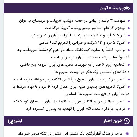
پربیننده ترین
شهادت ۴ پاسدار ایرانی در حمله دیشب آمریکت و عربستان به عراق
لیندزی گراهام، سناتور جمهوریخواه آمریکا درگذشت
آمریکا ۸ فرد و ۶ شرکت در ارتباط با دولت ایران را تحریم کرد
آمریکا ۵ فرد و ۱۳ شرکت و صرافی را تحریم کرد+اسامی
ترامپ: قطعاً به سایت کوه کلنگ حمله خواهیم کرد/شما نمی‌دانید چه
گفت‌وگوهایی پشت صحنه با ایران در جریان است
اتحادیه اروپا ۶ فرد را به فهرست تحریم‌های ایران افزود/ پنج قاضی
دادگاه‌های انقلاب و یک هکر در لیست تحریم ها
ادعای باراک راوید: ایران با طرح بازگشایی تنگه هرمز موافقت کرده است
آمریکا تحریم‌های جدیدی علیه ایران اعمال کرد/ ۴ فرد و ۹ نهاد مرتبط با
دولت ایران در فهرست تحریم ها+اسامی
ادعای اسرائیل درباره انتقال هزاران سانتریفیوژ ایران به اعماق کوه کلنگ
ترامپ، با ذکر «الحمدالله» ایران را تهدید به بمباران گسترده کرد
آخرین اخبار
آرشیو
امارت از هدف قرارگرفتن یک کشتی این کشور در تنگه هرمز خبر داد