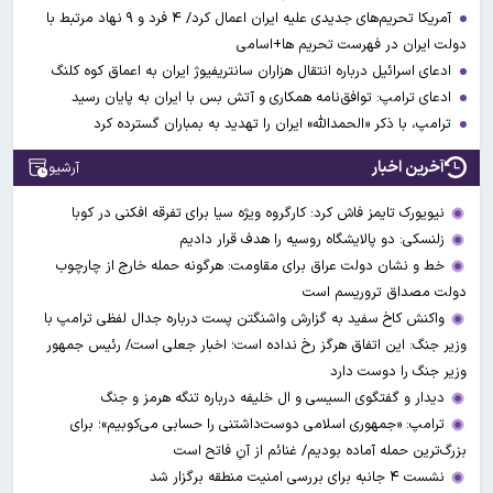
آمریکا تحریم‌های جدیدی علیه ایران اعمال کرد/ ۴ فرد و ۹ نهاد مرتبط با
دولت ایران در فهرست تحریم ها+اسامی
ادعای اسرائیل درباره انتقال هزاران سانتریفیوژ ایران به اعماق کوه کلنگ
ادعای ترامپ: توافق‌نامه همکاری و آتش بس با ایران به پایان رسید
ترامپ، با ذکر «الحمدالله» ایران را تهدید به بمباران گسترده کرد
آخرین اخبار
آرشیو
نیویورک تایمز فاش کرد: کارگروه ویژه سیا برای تفرقه افکنی در کوبا
زلنسکی: دو پالایشگاه روسیه را هدف قرار دادیم
خط و نشان دولت عراق برای مقاومت: هرگونه حمله خارج از چارچوب
دولت مصداق تروریسم است
واکنش کاخ سفید به گزارش واشنگتن پست درباره جدال لفظی ترامپ با
وزیر جنگ: این اتفاق هرگز رخ نداده است؛ اخبار جعلی است/ رئیس جمهور
وزیر جنگ را دوست دارد
دیدار و گفتگوی السیسی و ال خلیفه درباره تنگه هرمز و جنگ
ترامپ: «جمهوری اسلامی دوست‌داشتنی را حسابی می‌کوبیم»؛ برای
بزرگ‌ترین حمله آماده بودیم/ غنائم از آنِ فاتح است
نشست ۴ جانبه برای بررسی امنیت منطقه برگزار شد