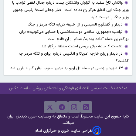
واکنش کاخ سفید به گزارش واشنگتن پست درباره جدال لفظی ترامپ با
وزیر جنگ: این اتفاق هرگز رخ نداده است؛ اخبار جعلی است/ رئیس جمهور
وزیر جنگ را دوست دارد
دیدار و گفتگوی السیسی و ال خلیفه درباره تنگه هرمز و جنگ
ترامپ: «جمهوری اسلامی دوست‌داشتنی را حسابی می‌کوبیم»؛ برای
بزرگ‌ترین حمله آماده بودیم/ غنائم از آنِ فاتح است
نشست ۴ جانبه برای بررسی امنیت منطقه برگزار شد
در دیدار وزرای خارجه آمریکا و انگلیس درباره ایران و تنگه هرمز چه
گذشت؟
۱۳ شهید و زخمی در حمله تل آویو به تبنین؛ جنوب لبنان گلوله باران شد
صفحه نخست
سیاسی
اقتصادی
فرهنگی و اجتماعی
ورزشی
سلامت
عکس
کلیه حقوق این سایت محفوظ است و متعلق به وبسایت خبری دیدبان ایران
میباشد
طراحی سایت خبری و خبرگزاری آسام