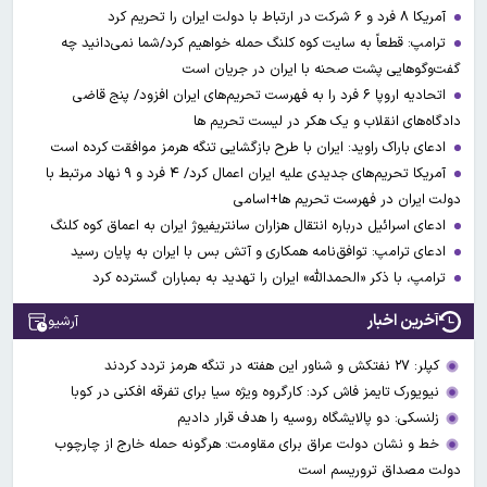
آمریکا ۸ فرد و ۶ شرکت در ارتباط با دولت ایران را تحریم کرد
ترامپ: قطعاً به سایت کوه کلنگ حمله خواهیم کرد/شما نمی‌دانید چه
گفت‌وگوهایی پشت صحنه با ایران در جریان است
اتحادیه اروپا ۶ فرد را به فهرست تحریم‌های ایران افزود/ پنج قاضی
دادگاه‌های انقلاب و یک هکر در لیست تحریم ها
ادعای باراک راوید: ایران با طرح بازگشایی تنگه هرمز موافقت کرده است
آمریکا تحریم‌های جدیدی علیه ایران اعمال کرد/ ۴ فرد و ۹ نهاد مرتبط با
دولت ایران در فهرست تحریم ها+اسامی
ادعای اسرائیل درباره انتقال هزاران سانتریفیوژ ایران به اعماق کوه کلنگ
ادعای ترامپ: توافق‌نامه همکاری و آتش بس با ایران به پایان رسید
ترامپ، با ذکر «الحمدالله» ایران را تهدید به بمباران گسترده کرد
آخرین اخبار
آرشیو
کپلر: ۲۷ نفتکش و شناور این هفته در تنگه هرمز تردد کردند
نیویورک تایمز فاش کرد: کارگروه ویژه سیا برای تفرقه افکنی در کوبا
زلنسکی: دو پالایشگاه روسیه را هدف قرار دادیم
خط و نشان دولت عراق برای مقاومت: هرگونه حمله خارج از چارچوب
دولت مصداق تروریسم است