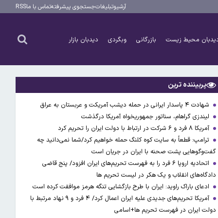
آرشیو
تبلیغات
جستجوی پیشرفته
تماس با ما
RSS
یدبان محیط زیست
بازرگانی
وبگردی
دیدبان بازار
پربیننده ترین
شهادت ۴ پاسدار ایرانی در حمله دیشب آمریکت و عربستان به عراق
لیندزی گراهام، سناتور جمهوریخواه آمریکا درگذشت
آمریکا ۸ فرد و ۶ شرکت در ارتباط با دولت ایران را تحریم کرد
ترامپ: قطعاً به سایت کوه کلنگ حمله خواهیم کرد/شما نمی‌دانید چه
گفت‌وگوهایی پشت صحنه با ایران در جریان است
اتحادیه اروپا ۶ فرد را به فهرست تحریم‌های ایران افزود/ پنج قاضی
دادگاه‌های انقلاب و یک هکر در لیست تحریم ها
ادعای باراک راوید: ایران با طرح بازگشایی تنگه هرمز موافقت کرده است
آمریکا تحریم‌های جدیدی علیه ایران اعمال کرد/ ۴ فرد و ۹ نهاد مرتبط با
دولت ایران در فهرست تحریم ها+اسامی