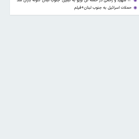
۱۳ شهید و زخمی در حمله تل آویو به تبنین؛ جنوب لبنان گلوله باران شد
حملات اسرائیل به جنوب لبنان+فیلم