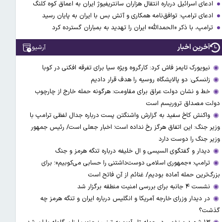
ادعای اسرائیل درباره انتقال هزاران سانتریفیوژ ایران به اعماق کوه کلنگ
ادعای ترامپ: توافق‌نامه همکاری و آتش بس با ایران به پایان رسید
ترامپ، با ذکر «الحمدالله» ایران را تهدید به بمباران گسترده کرد
آخرین اخبار
آرشیو
نیویورک تایمز فاش کرد: کارگروه ویژه سیا برای تفرقه افکنی در کوبا
زلنسکی: دو پالایشگاه روسیه را هدف قرار دادیم
خط و نشان دولت عراق برای مقاومت: هرگونه حمله خارج از چارچوب
دولت مصداق تروریسم است
واکنش کاخ سفید به گزارش واشنگتن پست درباره جدال لفظی ترامپ با
وزیر جنگ: این اتفاق هرگز رخ نداده است؛ اخبار جعلی است/ رئیس جمهور
وزیر جنگ را دوست دارد
دیدار و گفتگوی السیسی و ال خلیفه درباره تنگه هرمز و جنگ
ترامپ: «جمهوری اسلامی دوست‌داشتنی را حسابی می‌کوبیم»؛ برای
بزرگ‌ترین حمله آماده بودیم/ غنائم از آنِ فاتح است
نشست ۴ جانبه برای بررسی امنیت منطقه برگزار شد
در دیدار وزرای خارجه آمریکا و انگلیس درباره ایران و تنگه هرمز چه
گذشت؟