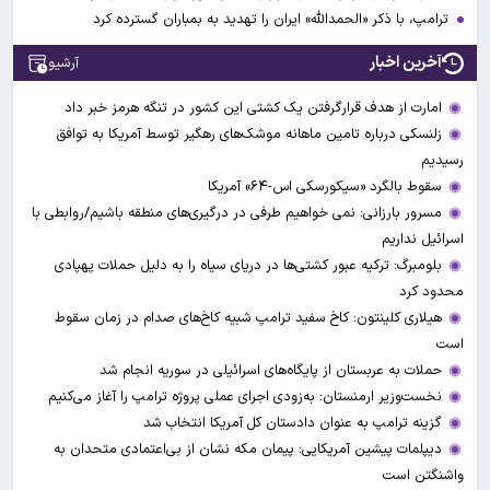
ترامپ، با ذکر «الحمدالله» ایران را تهدید به بمباران گسترده کرد
آخرین اخبار
آرشیو
امارت از هدف قرارگرفتن یک کشتی این کشور در تنگه هرمز خبر داد
زلنسکی درباره تامین ماهانه موشک‌های رهگیر توسط آمریکا به توافق
رسیدیم
سقوط بالگرد «سیکورسکی اس-۶۴» آمریکا
مسرور بارزانی: نمی خواهیم طرفی در درگیری‌های منطقه باشیم/روابطی با
اسرائیل نداریم
بلومبرگ: ترکیه عبور کشتی‌ها در دریای سیاه را به دلیل حملات پهپادی
محدود کرد
هیلاری کلینتون: کاخ سفید ترامپ شبیه کاخ‌های صدام در زمان سقوط
است
حملات به عربستان از پایگاه‌های اسرائیلی در سوریه انجام شد
نخست‌وزیر ارمنستان: به‌زودی اجرای عملی پروژه ترامپ را آغاز می‌کنیم
گزینه ترامپ به عنوان دادستان کل آمریکا انتخاب شد
دیپلمات پیشین آمریکایی: پیمان مکه نشان از بی‌اعتمادی متحدان به
واشنگتن است