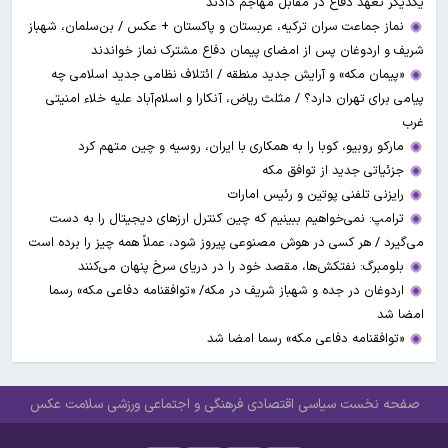
یکدیگر تعهد دفاع در مقابل مهاجم دادند
نماز جماعت سران ترکیه، عربستان و پاکستان + عکس / بن‌سلمان، شهباز
شریف و اردوغان پس از امضای پیمان دفاع مشترک نماز خواندند
«پیمان مکه» و آرایش جدید منطقه / ائتلاف نظامی جدید اسلامی چه
پیامی برای تهران دارد؟ / مثلث ریاض، آنکارا و اسلام‌آباد علیه خلاء امنیتی
غرب
مارکو روبیو، کوبا را به همکاری با ایران، روسیه و چین متهم کرد
جزئیاتی جدید از توافق مکه
رایزنی تلفنی پوتین و رئیس امارات
ترامپ: نمی‌خواهیم ببینیم که چین کنترل ارز‌های دیجیتال را به دست
می‌گیرد / هر کسی در هوش مصنوعی پیروز شود، عملاً همه چیز را برده است
بلومبرگ: نفتکش‌ها، مقصد خود را در دریای سرخ پنهان می‌کنند
اردوغان در جده و شهباز شریف در مکه/ «توافقنامه دفاعی مکه» رسما
امضا شد
«توافقنامه دفاعی مکه» رسما امضا شد
صفحه نخست
سیاسی
اقتصادی
فرهنگی و اجتماعی
ورزشی
سلامت
عکس