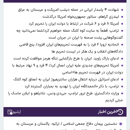
شهادت ۴ پاسدار ایرانی در حمله دیشب آمریکت و عربستان به عراق
لیندزی گراهام، سناتور جمهوریخواه آمریکا درگذشت
آمریکا ۸ فرد و ۶ شرکت در ارتباط با دولت ایران را تحریم کرد
ترامپ: قطعاً به سایت کوه کلنگ حمله خواهیم کرد/شما نمی‌دانید چه
گفت‌وگوهایی پشت صحنه با ایران در جریان است
اتحادیه اروپا ۶ فرد را به فهرست تحریم‌های ایران افزود/ پنج قاضی
دادگاه‌های انقلاب و یک هکر در لیست تحریم ها
ادعای باراک راوید: ایران با طرح بازگشایی تنگه هرمز موافقت کرده است
آمریکا تحریم‌های جدیدی علیه ایران اعمال کرد/ ۴ فرد و ۹ نهاد مرتبط با
دولت ایران در فهرست تحریم ها+اسامی
ادعای اسرائیل درباره انتقال هزاران سانتریفیوژ ایران به اعماق کوه کلنگ
ترامپ، با ذکر «الحمدالله» ایران را تهدید به بمباران گسترده کرد
وزارت دادگستری: طرح ترور ترامپ، جی‌دی ونس، نتانیاهو و ایلان ماسک را
خنثی کردیم
آخرین اخبار
آرشیو
نخستین پیمان دفاع جمعی اسلامی / ترکیه، پاکستان و عربستان به