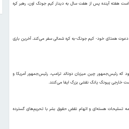
ست هفته آینده پس از هفت سال به دیدار کیم جونگ اون، رهبر کره
ارش داد: که شی از ۸ تا ۹ ژوئن (۱۸ تا ۱۹ خرداد) به دعوت همتای خود- کیم جونگ-به کره شمالی سفر می‌کند. آخرین باری
د که رئیس‌جمهور چین میزبان دونالد ترامپ، رئیس‌جمهور آمریکا و
ت خارجی پیونگ‌ یانگ نقشی بزرگ ایفا می‌کنند.
ه تسلیحات هسته‌ای و اتهام نقض حقوق بشر با تحریم‌های گسترده