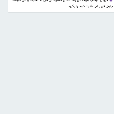
کیهان: ترامپ بلوف می زند؛ ذخایر تسلیحاتی اش ته کشیده و می خواهد
جلوی فروپاشی قدرت خود را بگیرد