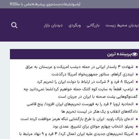
آرشیو
تبلیغات
جستجوی پیشرفته
تماس با ما
RSS
یدبان محیط زیست
بازرگانی
وبگردی
دیدبان بازار
پربیننده ترین
شهادت ۴ پاسدار ایرانی در حمله دیشب آمریکت و عربستان به عراق
لیندزی گراهام، سناتور جمهوریخواه آمریکا درگذشت
آمریکا ۸ فرد و ۶ شرکت در ارتباط با دولت ایران را تحریم کرد
ترامپ: قطعاً به سایت کوه کلنگ حمله خواهیم کرد/شما نمی‌دانید چه
گفت‌وگوهایی پشت صحنه با ایران در جریان است
اتحادیه اروپا ۶ فرد را به فهرست تحریم‌های ایران افزود/ پنج قاضی
دادگاه‌های انقلاب و یک هکر در لیست تحریم ها
ادعای باراک راوید: ایران با طرح بازگشایی تنگه هرمز موافقت کرده است
پمپئو: انتخاب چهارم جولای برای تشییع، عمدی بود
آمریکا تحریم‌های جدیدی علیه ایران اعمال کرد/ ۴ فرد و ۹ نهاد مرتبط با