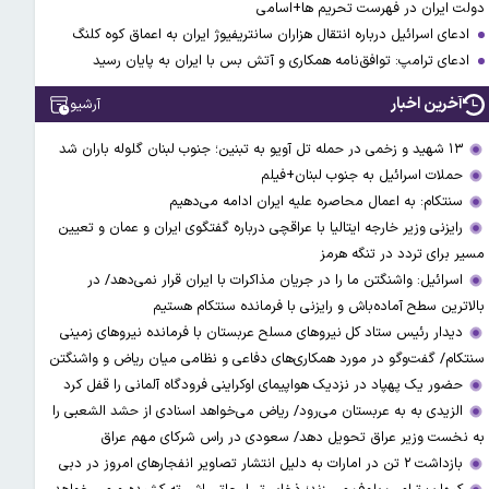
دولت ایران در فهرست تحریم ها+اسامی
ادعای اسرائیل درباره انتقال هزاران سانتریفیوژ ایران به اعماق کوه کلنگ
ادعای ترامپ: توافق‌نامه همکاری و آتش بس با ایران به پایان رسید
آخرین اخبار
آرشیو
۱۳ شهید و زخمی در حمله تل آویو به تبنین؛ جنوب لبنان گلوله باران شد
حملات اسرائیل به جنوب لبنان+فیلم
سنتکام: به اعمال محاصره علیه ایران ادامه می‌دهیم
رایزنی وزیر خارجه ایتالیا با عراقچی درباره گفتگوی ایران و عمان و تعیین
مسیر برای تردد در تنگه هرمز
اسرائیل: واشنگتن ما را در جریان مذاکرات با ایران قرار نمی‌دهد/ در
بالاترین سطح آماده‌باش و رایزنی با فرمانده سنتکام هستیم
دیدار رئیس ستاد کل نیروهای مسلح عربستان با فرمانده نیروهای زمینی
سنتکام/ گفت‌وگو در مورد همکاری‌های دفاعی و نظامی میان ریاض و واشنگتن
حضور یک پهپاد در نزدیک هواپیمای اوکراینی فرودگاه آلمانی را قفل کرد
الزیدی به به عربستان می‌رود/ ریاض می‌خواهد اسنادی از حشد الشعبی را
به نخست وزیر عراق تحویل دهد/ سعودی در راس شرکای مهم عراق
بازداشت ۲ تن در امارات به‌ دلیل انتشار تصاویر انفجارهای امروز در دبی