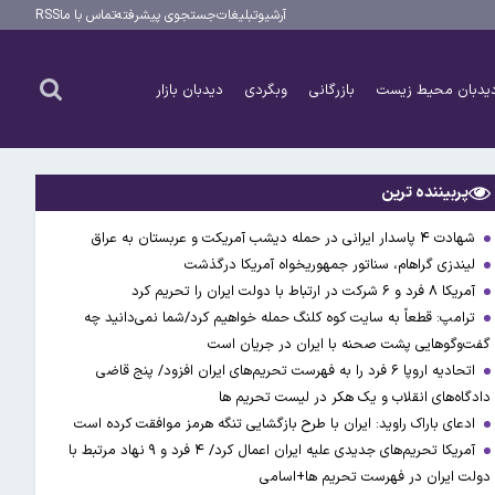
آرشیو
تبلیغات
جستجوی پیشرفته
تماس با ما
RSS
یدبان محیط زیست
بازرگانی
وبگردی
دیدبان بازار
پربیننده ترین
شهادت ۴ پاسدار ایرانی در حمله دیشب آمریکت و عربستان به عراق
لیندزی گراهام، سناتور جمهوریخواه آمریکا درگذشت
آمریکا ۸ فرد و ۶ شرکت در ارتباط با دولت ایران را تحریم کرد
ترامپ: قطعاً به سایت کوه کلنگ حمله خواهیم کرد/شما نمی‌دانید چه
گفت‌وگوهایی پشت صحنه با ایران در جریان است
اتحادیه اروپا ۶ فرد را به فهرست تحریم‌های ایران افزود/ پنج قاضی
دادگاه‌های انقلاب و یک هکر در لیست تحریم ها
ادعای باراک راوید: ایران با طرح بازگشایی تنگه هرمز موافقت کرده است
آمریکا تحریم‌های جدیدی علیه ایران اعمال کرد/ ۴ فرد و ۹ نهاد مرتبط با
دولت ایران در فهرست تحریم ها+اسامی