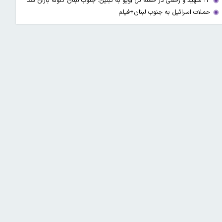
۱۳ شهید و زخمی در حمله تل آویو به تبنین؛ جنوب لبنان گلوله باران شد
حملات اسرائیل به جنوب لبنان+فیلم