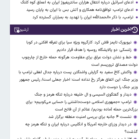
ادعای اسرائیل درباره انتقال هزاران سانتریفیوژ ایران به اعماق کوه کلنگ
ادعای ترامپ: توافق‌نامه همکاری و آتش بس با ایران به پایان رسید
ترامپ، با ذکر «الحمدالله» ایران را تهدید به بمباران گسترده کرد
آخرین اخبار
آرشیو
نیویورک تایمز فاش کرد: کارگروه ویژه سیا برای تفرقه افکنی در کوبا
زلنسکی: دو پالایشگاه روسیه را هدف قرار دادیم
خط و نشان دولت عراق برای مقاومت: هرگونه حمله خارج از چارچوب
دولت مصداق تروریسم است
واکنش کاخ سفید به گزارش واشنگتن پست درباره جدال لفظی ترامپ با
وزیر جنگ: این اتفاق هرگز رخ نداده است؛ اخبار جعلی است/ رئیس جمهور
وزیر جنگ را دوست دارد
دیدار و گفتگوی السیسی و ال خلیفه درباره تنگه هرمز و جنگ
ترامپ: «جمهوری اسلامی دوست‌داشتنی را حسابی می‌کوبیم»؛ برای
بزرگ‌ترین حمله آماده بودیم/ غنائم از آنِ فاتح است
نشست ۴ جانبه برای بررسی امنیت منطقه برگزار شد
در دیدار وزرای خارجه آمریکا و انگلیس درباره ایران و تنگه هرمز چه
گذشت؟