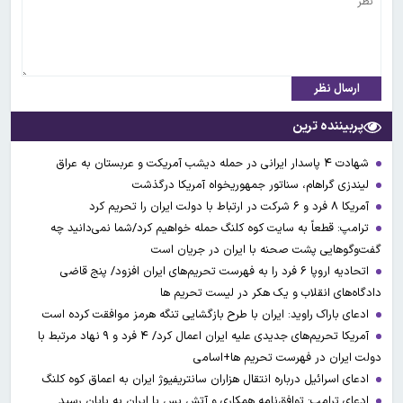
ارسال نظر
پربیننده ترین
شهادت ۴ پاسدار ایرانی در حمله دیشب آمریکت و عربستان به عراق
لیندزی گراهام، سناتور جمهوریخواه آمریکا درگذشت
آمریکا ۸ فرد و ۶ شرکت در ارتباط با دولت ایران را تحریم کرد
ترامپ: قطعاً به سایت کوه کلنگ حمله خواهیم کرد/شما نمی‌دانید چه
گفت‌وگوهایی پشت صحنه با ایران در جریان است
اتحادیه اروپا ۶ فرد را به فهرست تحریم‌های ایران افزود/ پنج قاضی
دادگاه‌های انقلاب و یک هکر در لیست تحریم ها
ادعای باراک راوید: ایران با طرح بازگشایی تنگه هرمز موافقت کرده است
آمریکا تحریم‌های جدیدی علیه ایران اعمال کرد/ ۴ فرد و ۹ نهاد مرتبط با
دولت ایران در فهرست تحریم ها+اسامی
ادعای اسرائیل درباره انتقال هزاران سانتریفیوژ ایران به اعماق کوه کلنگ
ادعای ترامپ: توافق‌نامه همکاری و آتش بس با ایران به پایان رسید