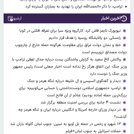
ترامپ، با ذکر «الحمدالله» ایران را تهدید به بمباران گسترده کرد
آخرین اخبار
آرشیو
نیویورک تایمز فاش کرد: کارگروه ویژه سیا برای تفرقه افکنی در کوبا
زلنسکی: دو پالایشگاه روسیه را هدف قرار دادیم
خط و نشان دولت عراق برای مقاومت: هرگونه حمله خارج از چارچوب
دولت مصداق تروریسم است
واکنش کاخ سفید به گزارش واشنگتن پست درباره جدال لفظی ترامپ با
وزیر جنگ: این اتفاق هرگز رخ نداده است؛ اخبار جعلی است/ رئیس جمهور
وزیر جنگ را دوست دارد
دیدار و گفتگوی السیسی و ال خلیفه درباره تنگه هرمز و جنگ
ترامپ: «جمهوری اسلامی دوست‌داشتنی را حسابی می‌کوبیم»؛ برای
بزرگ‌ترین حمله آماده بودیم/ غنائم از آنِ فاتح است
نشست ۴ جانبه برای بررسی امنیت منطقه برگزار شد
در دیدار وزرای خارجه آمریکا و انگلیس درباره ایران و تنگه هرمز چه
گذشت؟
۱۳ شهید و زخمی در حمله تل آویو به تبنین؛ جنوب لبنان گلوله باران شد
حملات اسرائیل به جنوب لبنان+فیلم