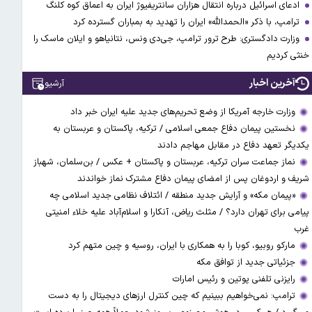
ادعای اسرائیل درباره انتقال هزاران سانتریفیوژ ایران به اعماق کوه کلنگ
ترامپ، با ذکر «الحمدالله» ایران را تهدید به بمباران گسترده کرد
وزارت دادگستری: طرح ترور ترامپ، جی‌دی ونس، نتانیاهو و ایلان ماسک را
خنثی کردیم
آخرین اخبار
آرشیو
وزارت خارجه آمریکا از وضع تحریم‌های جدید علیه ایران خبر داد
نخستین پیمان دفاع جمعی اسلامی / ترکیه، پاکستان و عربستان به
یکدیگر تعهد دفاع در مقابل مهاجم دادند
نماز جماعت سران ترکیه، عربستان و پاکستان + عکس / بن‌سلمان، شهباز
شریف و اردوغان پس از امضای پیمان دفاع مشترک نماز خواندند
«پیمان مکه» و آرایش جدید منطقه / ائتلاف نظامی جدید اسلامی چه
پیامی برای تهران دارد؟ / مثلث ریاض، آنکارا و اسلام‌آباد علیه خلاء امنیتی
غرب
مارکو روبیو، کوبا را به همکاری با ایران، روسیه و چین متهم کرد
جزئیاتی جدید از توافق مکه
رایزنی تلفنی پوتین و رئیس امارات
ترامپ: نمی‌خواهیم ببینیم که چین کنترل ارز‌های دیجیتال را به دست