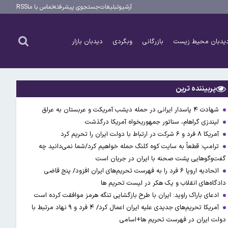
آرشیو
تبلیغات
جستجوی پیشرفته
تماس با ما
RSS
یدبان محیط زیست
بازرگانی
وبگردی
دیدبان بازار
پربیننده ترین
شهادت ۴ پاسدار ایرانی در حمله دیشب آمریکت و عربستان به عراق
لیندزی گراهام، سناتور جمهوریخواه آمریکا درگذشت
آمریکا ۸ فرد و ۶ شرکت در ارتباط با دولت ایران را تحریم کرد
ترامپ: قطعاً به سایت کوه کلنگ حمله خواهیم کرد/شما نمی‌دانید چه
گفت‌وگوهایی پشت صحنه با ایران در جریان است
اتحادیه اروپا ۶ فرد را به فهرست تحریم‌های ایران افزود/ پنج قاضی
دادگاه‌های انقلاب و یک هکر در لیست تحریم ها
ادعای باراک راوید: ایران با طرح بازگشایی تنگه هرمز موافقت کرده است
آمریکا تحریم‌های جدیدی علیه ایران اعمال کرد/ ۴ فرد و ۹ نهاد مرتبط با
دولت ایران در فهرست تحریم ها+اسامی