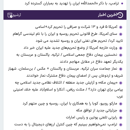
ترامپ، با ذکر «الحمدالله» ایران را تهدید به بمباران گسترده کرد
آخرین اخبار
آرشیو
آمریکا ۵ فرد و ۱۳ شرکت و صرافی را تحریم کرد+اسامی
سنای آمریکا، طرح قانونی تحریم روسیه و ایران را با نام لیندسی گراهام
تایید کرد/ تحریم های نفتی ایران و روسیه تشدید می شود
وزارت خارجه آمریکا از وضع تحریم‌های جدید علیه ایران خبر داد
نخستین پیمان دفاع جمعی اسلامی / ترکیه، پاکستان و عربستان به
یکدیگر تعهد دفاع در مقابل مهاجم دادند
نماز جماعت سران ترکیه، عربستان و پاکستان + عکس / بن‌سلمان، شهباز
شریف و اردوغان پس از امضای پیمان دفاع مشترک نماز خواندند
«پیمان مکه» و آرایش جدید منطقه / ائتلاف نظامی جدید اسلامی چه
پیامی برای تهران دارد؟ / مثلث ریاض، آنکارا و اسلام‌آباد علیه خلاء امنیتی
غرب
مارکو روبیو، کوبا را به همکاری با ایران، روسیه و چین متهم کرد
جزئیاتی جدید از توافق مکه
رایزنی تلفنی پوتین و رئیس امارات
ترامپ: نمی‌خواهیم ببینیم که چین کنترل ارز‌های دیجیتال را به دست