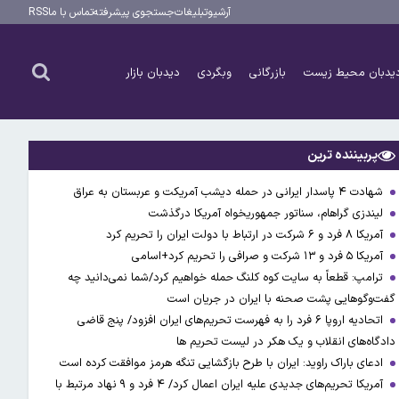
آرشیو
تبلیغات
جستجوی پیشرفته
تماس با ما
RSS
یدبان محیط زیست
بازرگانی
وبگردی
دیدبان بازار
پربیننده ترین
شهادت ۴ پاسدار ایرانی در حمله دیشب آمریکت و عربستان به عراق
لیندزی گراهام، سناتور جمهوریخواه آمریکا درگذشت
آمریکا ۸ فرد و ۶ شرکت در ارتباط با دولت ایران را تحریم کرد
آمریکا ۵ فرد و ۱۳ شرکت و صرافی را تحریم کرد+اسامی
ترامپ: قطعاً به سایت کوه کلنگ حمله خواهیم کرد/شما نمی‌دانید چه
گفت‌وگوهایی پشت صحنه با ایران در جریان است
اتحادیه اروپا ۶ فرد را به فهرست تحریم‌های ایران افزود/ پنج قاضی
دادگاه‌های انقلاب و یک هکر در لیست تحریم ها
ادعای باراک راوید: ایران با طرح بازگشایی تنگه هرمز موافقت کرده است
آمریکا تحریم‌های جدیدی علیه ایران اعمال کرد/ ۴ فرد و ۹ نهاد مرتبط با