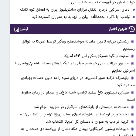
دولت ایران در فهرست تحریم ها+اسامی
ادعای اسرائیل درباره انتقال هزاران سانتریفیوژ ایران به اعماق کوه کلنگ
ترامپ، با ذکر «الحمدالله» ایران را تهدید به بمباران گسترده کرد
آخرین اخبار
آرشیو
زلنسکی درباره تامین ماهانه موشک‌های رهگیر توسط آمریکا به توافق
رسیدیم
سقوط بالگرد «سیکورسکی اس-۶۴» آمریکا
مسرور بارزانی: نمی خواهیم طرفی در درگیری‌های منطقه باشیم/روابطی با
اسرائیل نداریم
بلومبرگ: ترکیه عبور کشتی‌ها در دریای سیاه را به دلیل حملات پهپادی
محدود کرد
هیلاری کلینتون: کاخ سفید ترامپ شبیه کاخ‌های صدام در زمان سقوط
است
حملات به عربستان از پایگاه‌های اسرائیلی در سوریه انجام شد
نخست‌وزیر ارمنستان: به‌زودی اجرای عملی پروژه ترامپ را آغاز می‌کنیم
گزینه ترامپ به عنوان دادستان کل آمریکا انتخاب شد
دیپلمات پیشین آمریکایی: پیمان مکه نشان از بی‌اعتمادی متحدان به